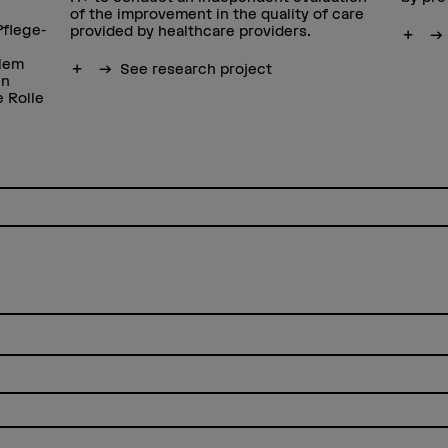
of the improvement in the quality of care
Pflege-
provided by healthcare providers.
Show
ilem
Show more
See research project
en
 Rolle