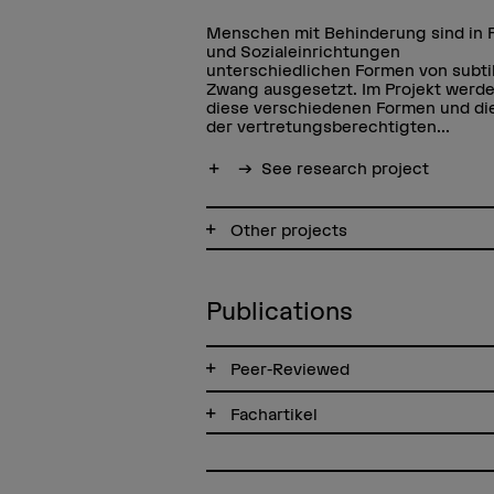
die nationale
turz und Dekubitus,
Menschen mit Behinderung sind in 
nation und die
und Sozialeinrichtungen
gleichende
unterschiedlichen Formen von subt
ks Veröffentlichung
Zwang ausgesetzt. Im Projekt werd
en durch ANQ.
diese verschiedenen Formen und die
der vertretungsberechtigten...
 project
Show more
See research project
Other projects
Publications
Peer-Reviewed
Fachartikel