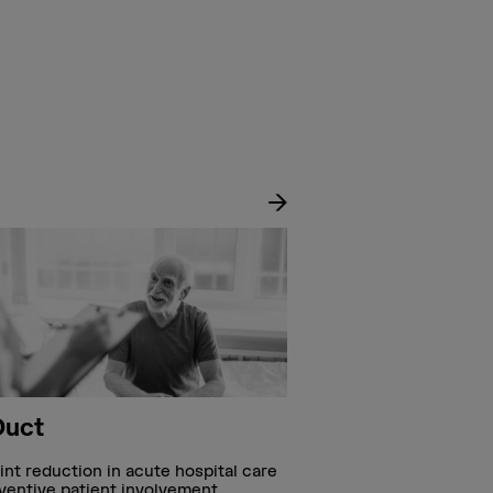
Duct
EQK Patient Or
int reduction in acute hospital care
The project examines 
ventive patient involvement.
requirements of patien