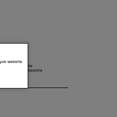
ss
lyze website
r Fachhochschule
 of Health Professions
reich Pflege
bachstrasse 64
Bern