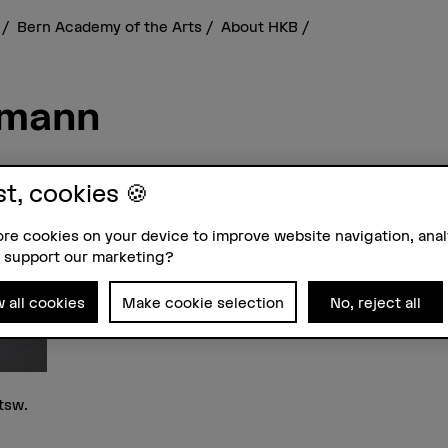
s
Bern Academy of the Arts
About HKB
omann
st, cookies 🍪
Contact
Addre
re cookies on your device to improve website navigation, ana
+41 31 848 37 63
Berne
 support our marketing?
Show e-mail
School
Fachbe
w all cookies
Make cookie selection
No, reject all
Stadt
Links
3012 
orcid.org/0000-0002-9768-4845
tsw.