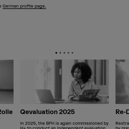
he
German profile page.
Rolle
Qevaluation 2025
Re-
r
In 2025, the BFH is again commissioned by
Restra
H+ to conduct an independent evaluation
by pre