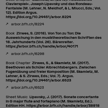
Clavierspiel«. Joseph Lipavsky und das Rondeau-
Fantaisie (M. Lehner, N. Meidhof, & L. Miucci, Eds.; Vol.
12). Edition Argus.
https://doi.org/10.24451/arbor.8224
arbor.bfh.ch/8224
Book
Zirwes, S. (2018). Von Ton zu Ton: Die
Ausweichung in den musiktheoretischen Schriften des
18. Jahrhunderts (Vol. 26). Bärenreiter.
https://arbor.bfh.ch/handle/arbor/40171
arbor.bfh.ch/6298
Book Chapter
Zirwes, S., & Skamletz, M. (2017).
Beethoven als Schüler Albrechtsbergers. Zwischen
Fugenübung und freier Komposition (M. Skamletz, M.
Lehner, & S. Zirwes, Eds.; Vol. 7). Argus.
https://doi.org/10.24451/arbor.6523
arbor.bfh.ch/6523
Sheet Music
Lipavsky, J. (2017). Sonate concertante
in G major flute and fortepiano (M. Skamletz, Ed.).
Edition HH. https://arbor.bfh.ch/handle/arbor/38818