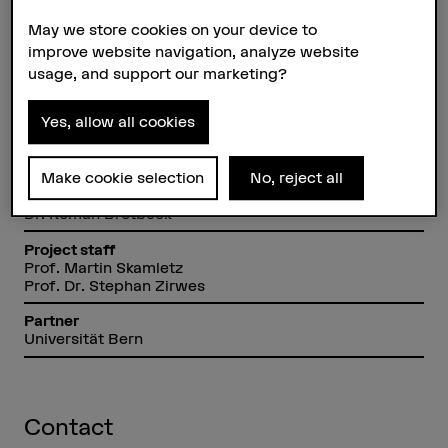
May we store cookies on your device to
Research unit(s)
improve website navigation, analyze website
Music Theory
usage, and support our marketing?
Funding organisation
SNSF
Yes, allow all cookies
Duration
01.02.2011 - 31.07.2015
Make cookie selection
No, reject all
Head of project
Dr. Roman Brotbeck
Project staff
Prof. Martin Skamletz
Prof. Dr. Stephan Zirwes
Partner
Universität Bern
Contact