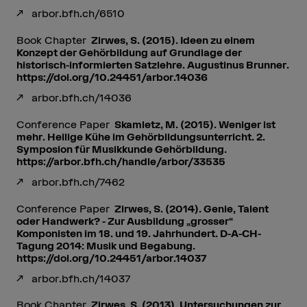
arbor.bfh.ch/6510
Book Chapter
Zirwes, S. (2015). Ideen zu einem
Konzept der Gehörbildung auf Grundlage der
historisch-informierten Satzlehre. Augustinus Brunner.
https://doi.org/10.24451/arbor.14036
arbor.bfh.ch/14036
Conference Paper
Skamletz, M. (2015). Weniger ist
mehr. Heilige Kühe im Gehörbildungsunterricht. 2.
Symposion für Musikkunde Gehörbildung.
https://arbor.bfh.ch/handle/arbor/33535
arbor.bfh.ch/7462
Conference Paper
Zirwes, S. (2014). Genie, Talent
oder Handwerk? - Zur Ausbildung „grosser“
Komponisten im 18. und 19. Jahrhundert. D-A-CH-
Tagung 2014: Musik und Begabung.
https://doi.org/10.24451/arbor.14037
arbor.bfh.ch/14037
Book Chapter
Zirwes, S. (2013). Untersuchungen zur