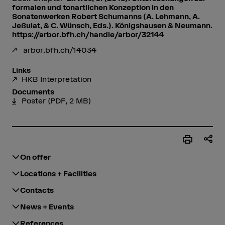
formalen und tonartlichen Konzeption in den
Sonatenwerken Robert Schumanns (A. Lehmann, A.
Jeßulat, & C. Wünsch, Eds.). Königshausen & Neumann.
https://arbor.bfh.ch/handle/arbor/32144
arbor.bfh.ch/14034
Links
HKB Interpretation
Documents
Poster
(PDF, 2 MB)
On offer
Locations + Facilities
Contacts
News + Events
References