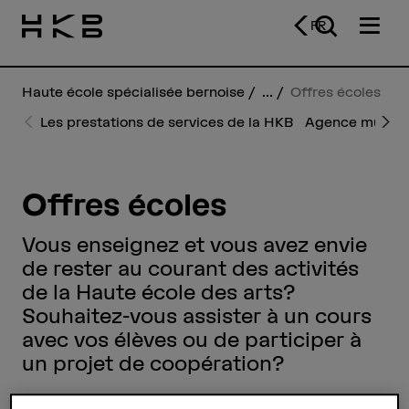
FR
Haute école spécialisée bernoise
...
Offres écoles
Les prestations de services de la HKB
Agence musical
P
N
r
e
e
xt
vi
o
Offres écoles
u
s
Vous enseignez et vous avez envie
de rester au courant des activités
de la Haute école des arts?
Souhaitez-vous assister à un cours
avec vos élèves ou de participer à
un projet de coopération?
Vous trouverez ci-après les offres actuelles destinées