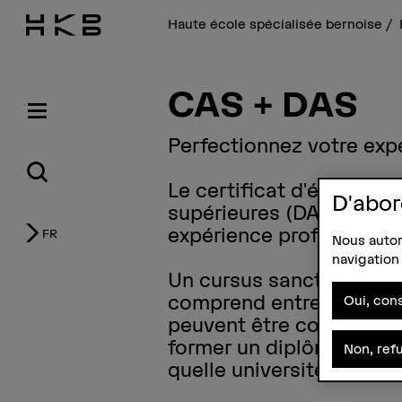
Haute école spécialisée bernoise
CAS + DAS
Perfectionnez votre expé
Le certificat d'études s
D'abor
supérieures (DAS) exigen
expérience professionne
FR
Nous autori
navigation 
Un cursus sanctionné pa
comprend entre 10 et 1
Oui, cons
peuvent être combinés d
former un diplôme plus
Non, ref
quelle université.