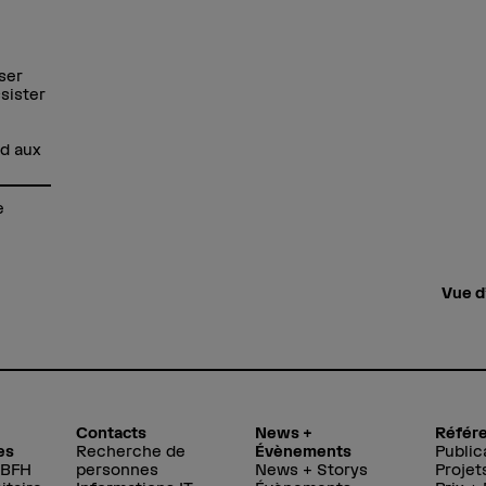
ser
sister
nd aux
e
Vue d
Contacts
News +
Référ
es
Recherche de
Évènements
Public
 BFH
personnes
News + Storys
Projet