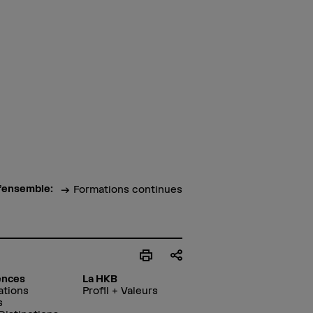
’ensemble:
Formations continues
ences
La HKB
ations
Profil + Valeurs
s