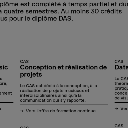
plôme est complété à temps partiel et du
 à quatre semestres. Au moins 30 crédits
us pour le diplôme DAS.
CAS
CAS
sic
Conception et réalisation de
Data
projets
es
Le CAS
bre,
théori
Le CAS est dédié à la conception, à la
pratiq
réalisation de projets musicaux et
uement
concep
interdisciplinaires ainsi qu’à la
de vis
communication qui s’y rapporte.
e
Ver
Vers l'offre de formation continue
CAS
CAS