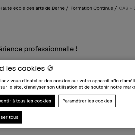
Haute école des arts de Berne
Formation Continue
CAS + 
rience professionnelle !
upérieures (CAS) et le diplôme d'études
d les cookies 🍪
t un diplôme universitaire et une
lle.
sez-vous d'installer des cookies sur votre appareil afin d'améli
sur le site, d'analyser son utilisation et de soutenir notre mark
r un certificat dure un à deux semestres e
5 crédits ECTS. Les programmes de CAS
entir à tous les cookies
Paramétrer les cookies
ans des contextes significatifs pour
 complet (DAS ou MAS) dans n'importe
user tous