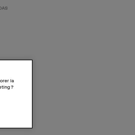
DAS
orer la
eting ?
t