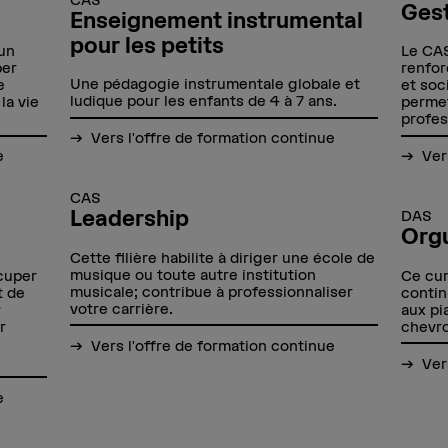
Gest
Enseignement instrumental
pour les petits
'un
Le CAS
per
renfor
Une pédagogie instrumentale globale et
e
et soc
ludique pour les enfants de 4 à 7 ans.
la vie
permet
profes
Vers l'offre de formation continue
e
Ver
CAS
Leadership
DAS
Org
Cette filière habilite à diriger une école de
musique ou toute autre institution
ccuper
Ce cur
musicale; contribue à professionnaliser
t de
contin
votre carrière.
r
aux pi
r
chevro
Vers l'offre de formation continue
Ver
e