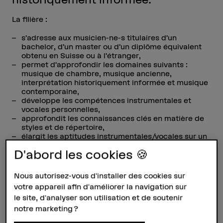
La filière :
s’adresse aux musicien-ne-s titulaires d’un
bachelor, d’un master ou d’un diplôme équivalent
obtenu en Suisse ou à l’étranger,
permet d’approfondir les domaines suivants :
musique de chambre, musique ancienne,
interprétation historiquement informée et musique
contemporaine,
développe les compétences instrumentales et
vocales personnelles,
approfondit les connaissances clés en matière de
styles et de répertoire,
élargit les aptitudes instrumentales/vocales sur un
instrument parallèle à l’instrument fondamental.
D'abord les cookies 🍪
Nous autorisez-vous d'installer des cookies sur
votre appareil afin d'améliorer la navigation sur
le site, d'analyser son utilisation et de soutenir
notre marketing ?