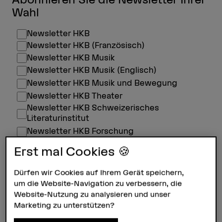
Wahl
Newsletter HKB
Newsletter HKB (Französisch)
Newsletter HKB Musik
Newsletter HKB Musik (Englisch)
Newsletter HKB Musik und Bewegung
Newsletter HKB Theater
Newsletter HKB Schweizerisches
Literaturinstitut
Newsletter HKB Forschung
Newsletter HKB Weiterbildung Kultur +
Erst mal Cookies 🍪
Gesellschaft
Newsletter HKB Weiterbildung Musik
Dürfen wir Cookies auf Ihrem Gerät speichern,
Newsletter HKB Weiterbildung Design und
um die Website-Navigation zu verbessern, die
Medien
Website-Nutzung zu analysieren und unser
Newsletter HKB Bildungskooperation
Marketing zu unterstützen?
Newsletter HKB Kult Musikagentur