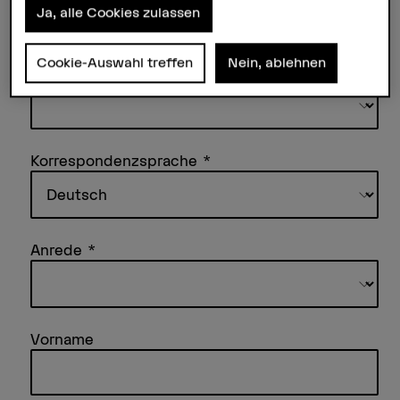
Ja, alle Cookies zulassen
Mindestens ein Newsletter muss ausgewählt werden
Cookie-Auswahl treffen
Nein, ablehnen
Art der Kontaktangaben
Korrespondenzsprache
Anrede
Vorname