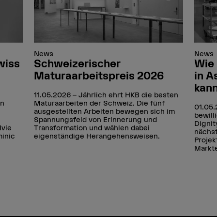
News
News
wiss
Schweizerischer
Wie 
Maturaarbeitspreis 2026
in A
kan
11.05.2026
Jährlich ehrt HKB die besten
gn
Maturaarbeiten der Schweiz. Die fünf
01.05
ausgestellten Arbeiten bewegen sich im
bewill
Spannungsfeld von Erinnerung und
Dignit
Ivie
Transformation und wählen dabei
nächst
inic
eigenständige Herangehensweisen.
Projek
Markte