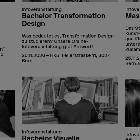
Infoveranstaltung
Infove
Bachelor Transformation
Mast
Design
Das St
Kunst-
Was bedeutet es, Transformation Design
qualifi
zu studieren? Unsere Online-
unters
Infoveranstaltung gibt Antwort!
en?
Zusam
nd
25.11.2026 – HKB, Fellerstrasse 11, 3027
25.11.
Bern
Bern a
Infoveranstaltung
Infove
Bachelor Visuelle