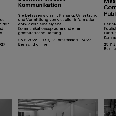
Mas
Kommunikation
Com
Publ
Sie befassen sich mit Planung, Umsetzung
les
und Vermittlung von visueller Information,
n den
entwickeln eine eigene
Der M
nd
Kommunikationssprache und eine
Publis
nd
gestalterische Haltung.
Führun
Kommun
25.11.2026 – HKB, Fellerstrasse 11, 3027
027
Bern und online
25.11.
Bern u