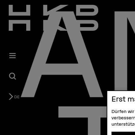
Gestaltung und Kunst
DE
Erst m
Dürfen wir
verbessern
unterstüt