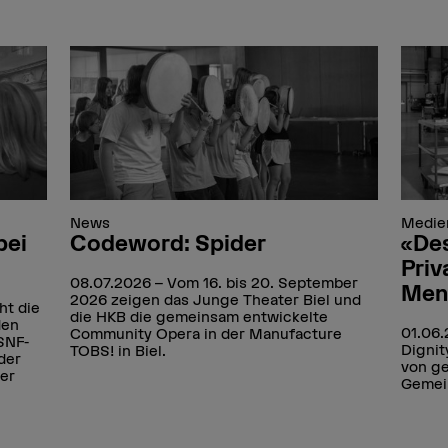
News
Medie
bei
Codeword: Spider
«Des
Priv
08.07.2026
Vom 16. bis 20. September
Men
2026 zeigen das Junge Theater Biel und
ht die
die HKB die gemeinsam entwickelte
den
01.06
Community Opera in der Manufacture
SNF-
Dignit
TOBS! in Biel.
der
von g
er
Gemei