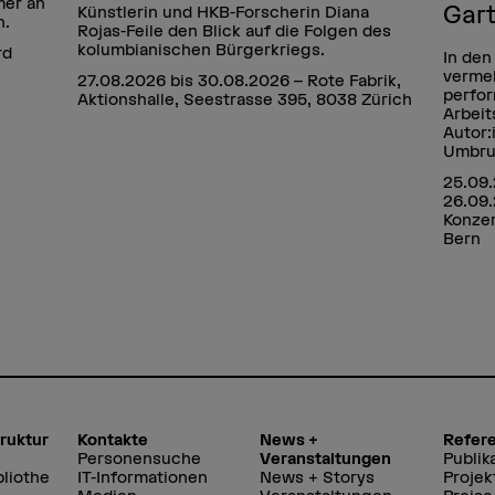
er an
Gar
Künstlerin und HKB-Forscherin Diana
n.
Rojas-Feile den Blick auf die Folgen des
kolumbianischen Bürgerkriegs.
rd
In den
vermeh
27.08.2026 bis 30.08.2026 – Rote Fabrik,
perfor
Aktionshalle, Seestrasse 395, 8038 Zürich
Arbeit
Autor:
Umbru
25.09.
26.09.
Konzer
Bern
truktur
Kontakte
News +
Refer
Personensuche
Veranstaltungen
Publik
liothe
IT-Informationen
News + Storys
Projek