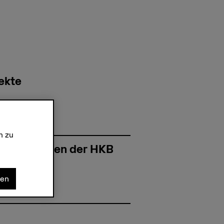
ekte
n zu
stleistungen der HKB
nen