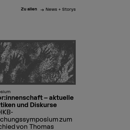
Zu allen
News + Storys
sium
r:innenschaft – aktuelle
tiken und Diskurse
HKB-
schungssymposium zum
chied von Thomas