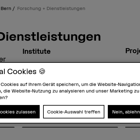
 Bern
Forschung + Dienstleistungen
Dienstleistungen
Proj
Institute
er
h
al Cookies 🍪
 Cookies auf Ihrem Gerät speichern, um die Website-Navigatio
, die Website-Nutzung zu analysieren und unser Marketing zu
Dien
Publikationen
zen?
Cookies zulassen
Cookie-Auswahl treffen
Nein, ableh