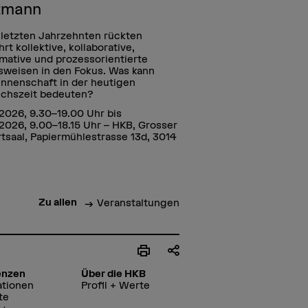
tmann
 letzten Jahrzehnten rückten
rt kollektive, kollaborative,
mative und prozessorientierte
sweisen in den Fokus. Was kann
innenschaft in der heutigen
chszeit bedeuten?
2026, 9.30–19.00 Uhr bis
2026, 9.00–18.15 Uhr – HKB, Grosser
tsaal, Papiermühlestrasse 13d, 3014
Zu allen
Veranstaltungen
enzen
Über die HKB
ationen
Profil + Werte
te