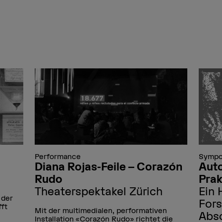
Performance
Sympo
Diana Rojas-Feile – Corazón
Auto
Rudo
Prak
Theaterspektakel Zürich
Ein 
 der
For
fft
Mit der multimedialen, performativen
Abs
Installation «Corazón Rudo» richtet die