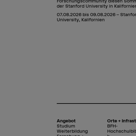
Forschungscommunity diesen Somm
der Stanford University in Kalifornie
07.08.2026 bis 09.08.2026 – Stanfo
University, Kalifornien
Angebot
Orte + Infras
Studium
BFH-
Weiterbildung
Hochschulbib