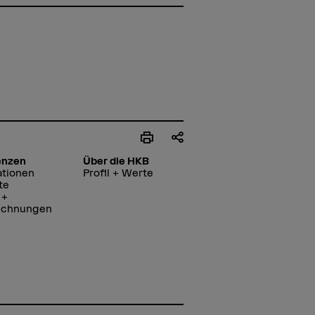
enzen
Über die HKB
ationen
Profil + Werte
te
 +
ichnungen