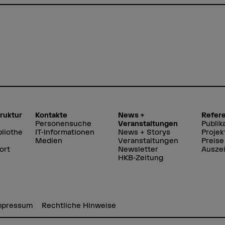
truktur
Kontakte
News +
Refer
Personensuche
Veranstaltungen
Publik
liothe
IT-Informationen
News + Storys
Projek
Medien
Veranstaltungen
Preise
ort
Newsletter
Ausze
HKB-Zeitung
mpressum
Rechtliche Hinweise