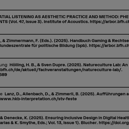
. SPATIAL LISTENING AS AESTHETIC PRACTICE AND METHOD
ol. 47, Issue 3). Institute of Acoustics. https://arbor.bfh
 L., & Zimmermann, F. (Eds.). (2025). Handbuch Gaming & Recht
undeszentrale für politische Bildung (bpb). https://arbor.bfh.
tung
Hölling, H. B., & Sven Dupre. (2025). Natureculture Lab: An 
.bfh.ch/de/aktuell/fachveranstaltungen/natureculture-lab/.
1589
te
Lanz, D., Allenbach, D., & Zimmerli, B. (2025). Aufführungen
://www.hkb-interpretation.ch/stv-feste
, & Denecke, K. (2025). Ensuring Inclusive Design in Digital Heal
arias & K. Smythe, Eds.; Vol. 13, Issue 1). Blucher. https://doi