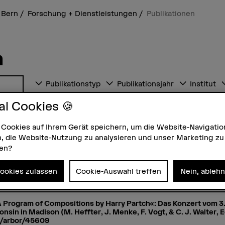
 Bern
Forschung + Dienstleistungen
Publikationen
n
Publikationstyp
Publikationsjahr
Institut
al Cookies 🍪
 Cookies auf Ihrem Gerät speichern, um die Website-Navigatio
, die Website-Nutzung zu analysieren und unser Marketing zu
zen?
). Creativity or Institutionalization? Beyond the Dualism in Democ
/arbor/45808
Cookies zulassen
Cookie-Auswahl treffen
Nein, ableh
A Program of Compositions by Harry Partch«: Das Konzert vom 3
onsin in Madison (M. Heffter, J. Menke, F. Vogt, & C. J. Walter, 
e/arbor/45609