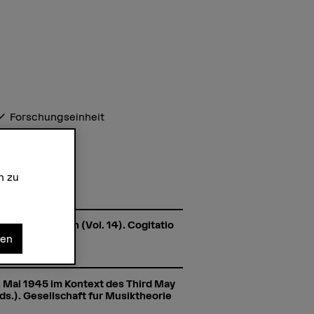
Forschungseinheit
n zu
ratic Innovation (Vol. 14). Cogitatio
nen
. Mai 1945 im Kontext des Third May
Eds.). Gesellschaft fur Musiktheorie