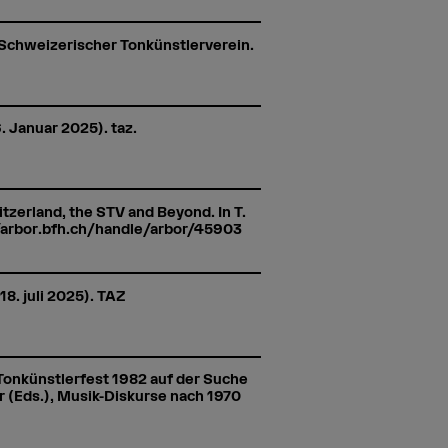
e Schweizerischer Tonkünstlerverein.
. Januar 2025). taz.
tzerland, the STV and Beyond. In T.
://arbor.bfh.ch/handle/arbor/45903
8. juli 2025). TAZ
Tonkünstlerfest 1982 auf der Suche
r (Eds.), Musik-Diskurse nach 1970