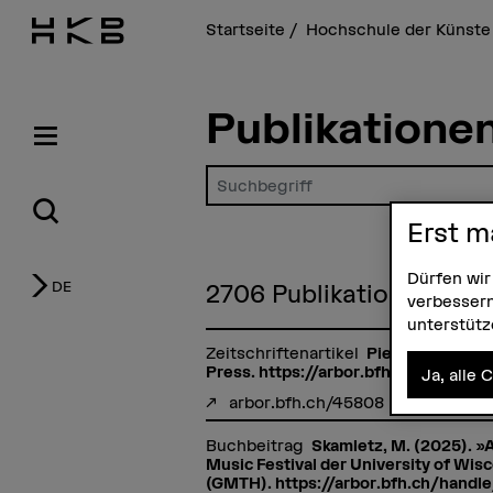
Startseite
Hochschule der Künste
Publikatione
Suchbegriff eingeben
Erst m
Dürfen wir
DE
2706
Publikationen
verbessern
unterstüt
Zeitschriftenartikel
Pierri, P. (2026
Press. https://arbor.bfh.ch/handle
Ja, alle 
arbor.bfh.ch/45808
Buchbeitrag
Skamletz, M. (2025). »
Music Festival der University of Wisc
(GMTH). https://arbor.bfh.ch/handl