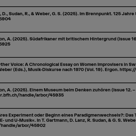
, D., Sudan, R., & Weber, G. S. (2025). Im Brennpunkt. 125 Jahr
45904
n, A. (2025). Südafrikaner mit britischem Hintergrund (Issue 16
45925
Other Voice: A Chronological Essay on Women Improvisers in Swi
 Weber (Eds.), Musik-Diskurse nach 1970 (Vol. 19). Ergon. https
n, A. (2025). Einem Museum beim Denken zuhören (Issue 12. – 1
or.bfh.ch/handle/arbor/45935
läres Experiment oder Beginn eines Paradigmenwechsels?: Das 
 und U-Musik«. In T. Gartmann, D. Lanz, R. Sudan, & G. S. Webe
ch/handle/arbor/45902