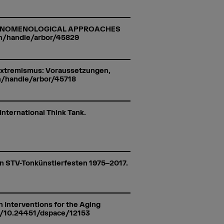
: PHENOMENOLOGICAL APPROACHES
.ch/handle/arbor/45829
sextremismus: Voraussetzungen,
ch/handle/arbor/45718
International Think Tank.
 an STV-Tonkünstlerfesten 1975–2017.
th Interventions for the Aging
.org/10.24451/dspace/12153