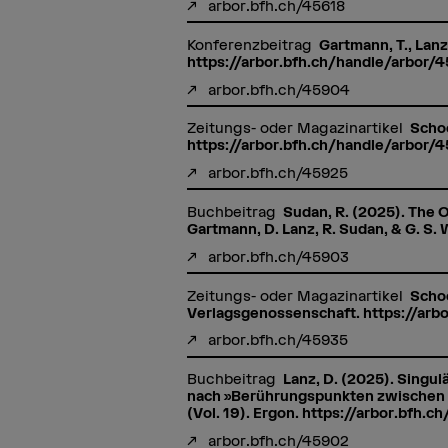
arbor.bfh.ch/45618
Konferenzbeitrag
Gartmann, T., Lanz
https://arbor.bfh.ch/handle/arbor/
arbor.bfh.ch/45904
Zeitungs- oder Magazinartikel
Schoo
https://arbor.bfh.ch/handle/arbor/
arbor.bfh.ch/45925
Buchbeitrag
Sudan, R. (2025). The 
Gartmann, D. Lanz, R. Sudan, & G. S.
arbor.bfh.ch/45903
Zeitungs- oder Magazinartikel
Schoo
Verlagsgenossenschaft. https://arb
arbor.bfh.ch/45935
Buchbeitrag
Lanz, D. (2025). Singu
nach »Berührungspunkten zwischen E-
(Vol. 19). Ergon. https://arbor.bfh.
arbor.bfh.ch/45902