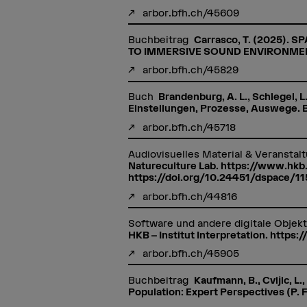
arbor.bfh.ch/45609
Buchbeitrag
Carrasco, T. (2025)
TO IMMERSIVE SOUND ENVIRONMENTS (V
arbor.bfh.ch/45829
Buch
Brandenburg, A. L., Schlegel,
Einstellungen, Prozesse, Auswege. B
arbor.bfh.ch/45718
Audiovisuelles Material & Veranstal
Natureculture Lab. https://www.hkb
https://doi.org/10.24451/dspace/1
arbor.bfh.ch/44816
Software und andere digitale Objek
HKB – Institut Interpretation. https
arbor.bfh.ch/45905
Buchbeitrag
Kaufmann, B., Cvijic, L.
Population: Expert Perspectives (P. F