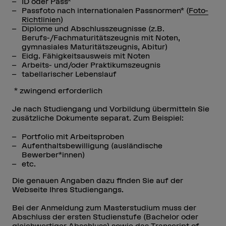
ID oder Pass*
Passfoto nach internationalen Passnormen* (
Foto-
Richtlinien
)
Diplome und Abschlusszeugnisse (z.B.
Berufs-/Fachmaturitätszeugnis mit Noten,
gymnasiales Maturitätszeugnis, Abitur)
Eidg. Fähigkeitsausweis mit Noten
Arbeits- und/oder Praktikumszeugnis
tabellarischer Lebenslauf
* zwingend erforderlich
Je nach Studiengang und Vorbildung übermitteln Sie
zusätzliche Dokumente separat. Zum Beispiel:
Portfolio mit Arbeitsproben
Aufenthaltsbewilligung (ausländische
Bewerber*innen)
etc.
Die genauen Angaben dazu finden Sie auf der
Webseite Ihres Studiengangs.
Bei der Anmeldung zum Masterstudium muss der
Abschluss der ersten Studienstufe (Bachelor oder
gleichwertiger Abschluss) sowie das Transcript of