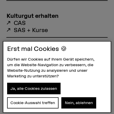
Kulturgut erhalten
CAS
SAS + Kurse
Erst mal Cookies 🍪
Kultur + Gesellschaft
CAS
Dürfen wir Cookies auf Ihrem Gerät speichern,
um die Website-Navigation zu verbessern, die
DAS
Website-Nutzung zu analysieren und unser
SAS + Kurse
Marketing zu unterstützen?
Ja, alle Cookies zulassen
Über die Weiterbildung
Cookie-Auswahl treffen
Nein, ablehnen