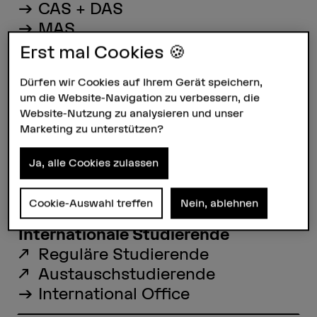
CAS + DAS
MAS
Über die Weiterbildung
Erst mal Cookies 🍪
Dürfen wir Cookies auf Ihrem Gerät speichern,
um die Website-Navigation zu verbessern, die
Forschung + Dienstleistungen
Website-Nutzung zu analysieren und unser
Forschung
Marketing zu unterstützen?
Dienstleistungen
Ja, alle Cookies zulassen
Angebot für Schulen
Cookie-Auswahl treffen
Nein, ablehnen
Internationale Studierende
Reguläre Studierende
Austauschstudierende
International Office