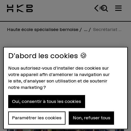
FR
Haute école spécialisée bernoise
...
Secrétariat HKB Conservation et restauration
Secrétariat HKB
D'abord les cookies 🍪
Conservation et
Nous autorisez-vous d'installer des cookies sur
restauration
votre appareil afin d'améliorer la navigation sur
le site, d'analyser son utilisation et de soutenir
notre marketing ?
Profil
Oui, consentir à tous les cookies
Paramétrer les cookies
Non, refuser tous