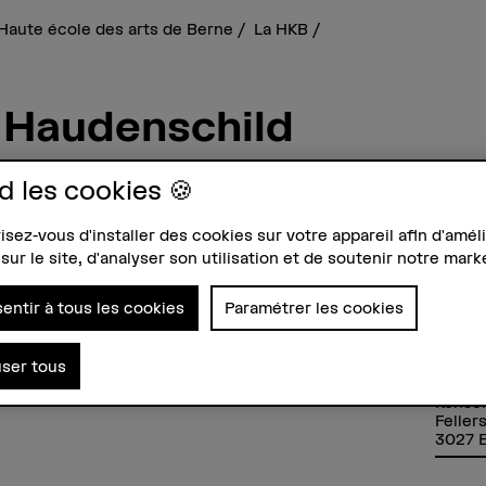
Haute école des arts de Berne
La HKB
 Haudenschild
d les cookies 🍪
sez-vous d'installer des cookies sur votre appareil afin d'améli
Contact
Prése
sur le site, d'analyser son utilisation et de soutenir notre mark
+41 31 848 65 29
Mardi
Afficher l'e-mail
Jeudi
entir à tous les cookies
Paramétrer les cookies
Vendr
Adres
Berne
user tous
Haute 
Konser
Feller
3027 