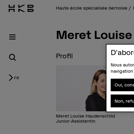
Haute école spécialisée bernoise
Meret Louise
D'abor
Profil
Nous autori
navigation 
FR
Oui, cons
Non, ref
Meret Louise Haudenschild
Junior-Assistentin