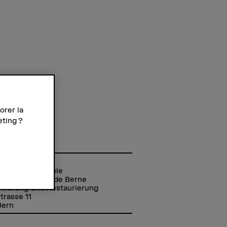
orer la
nce
eting ?
edi
se
r Fachhochschule
école des arts de Berne
vierung und Restaurierung
strasse 11
Bern