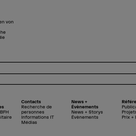
ien von
che
die
Contacts
News +
Référ
es
Recherche de
Évènements
Public
 BFH
personnes
News + Storys
Projet
itaire
Informations IT
Évènements
Prix +
Médias