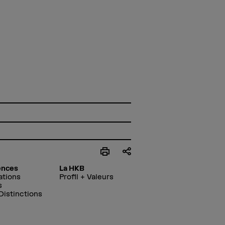
ences
La HKB
ations
Profil + Valeurs
s
 Distinctions