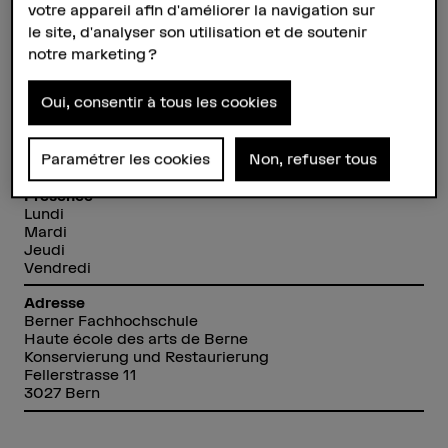
votre appareil afin d'améliorer la navigation sur
le site, d'analyser son utilisation et de soutenir
notre marketing ?
Carmen Effner
Dozentin
Oui, consentir à tous les cookies
Contact
+41 31 848 59 20
Paramétrer les cookies
Non, refuser tous
Afficher l'e-mail
Présence
Lundi
Mardi
Jeudi
Vendredi
Adresse
Berner Fachhochschule
Haute école des arts de Berne
Konservierung und Restaurierung
Fellerstrasse 11
3027 Bern