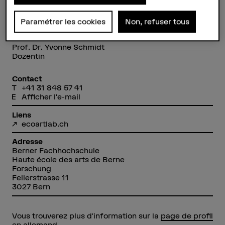
Paramétrer les cookies
Non, refuser tous
Prof. Dr. Yvonne Schmidt
Dozentin
Contact
+41 31 848 57 41
Afficher l'e-mail
Liens
ecoartlab.ch
Adresse
Berner Fachhochschule
Haute école des arts de Berne
Forschung
Fellerstrasse 11
3027 Bern
Vous trouverez plus d'information sur la
page de profil
en allemand.