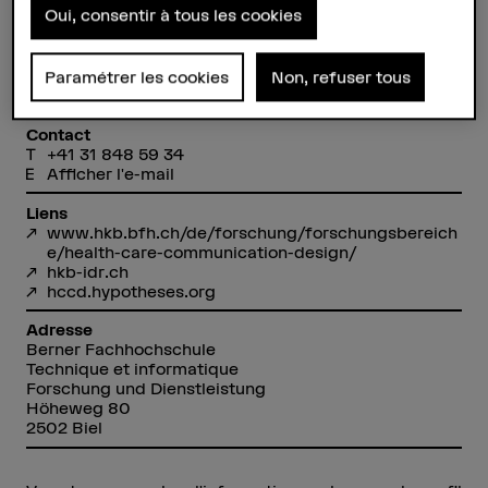
Oui, consentir à tous les cookies
Beatrice Kaufmann
Paramétrer les cookies
Non, refuser tous
Wissenschaftliche Mitarbeiterin
Contact
+41 31 848 59 34
Afficher l'e-mail
Liens
www.hkb.bfh.ch/de/forschung/forschungsbereich
e/health-care-communication-design/
hkb-idr.ch
hccd.hypotheses.org
Adresse
Berner Fachhochschule
Technique et informatique
Forschung und Dienstleistung
Höheweg 80
2502 Biel