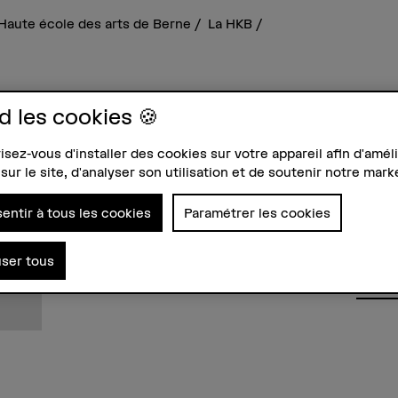
Haute école des arts de Berne
La HKB
d les cookies 🍪
sez-vous d'installer des cookies sur votre appareil afin d'améli
sur le site, d'analyser son utilisation et de soutenir notre mark
Contact
Adres
entir à tous les cookies
Paramétrer les cookies
Afficher l'e-mail
Berne
Haute 
Gestal
user tous
Feller
3027 