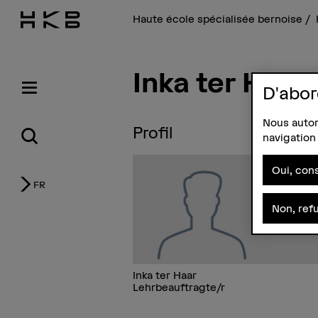
Haute école spécialisée bernoise
Inka ter Haar
D'abor
Nous autori
Profil
navigation 
Oui, cons
FR
Non, ref
Inka ter Haar
Lehrbeauftragte/r