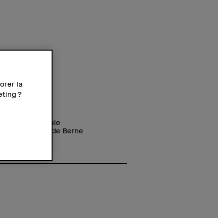
orer la
eting ?
se
r Fachhochschule
école des arts de Berne
tung und Kunst
strasse 11
Bern