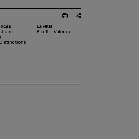
ences
La HKB
ations
Profil + Valeurs
s
 Distinctions