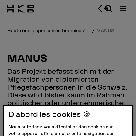
FR
Haute école spécialisée bernoise
...
MANUS
MANUS
Das Projekt befasst sich mit der
Migration von diplomierten
Pflegefachpersonen in die Schweiz.
Diese wird bisher kaum im Rahmen
politischer oder unternehmerischer
Strategien gesteuert und von der
D'abord les cookies 🍪
Forschung vernachlässigt.
Nous autorisez-vous d'installer des cookies sur
votre appareil afin d'améliorer la navigation sur