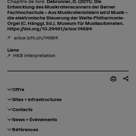
Chapitre de livre
Debrunner, D. (2011). Die
Entwicklung des Musikrollenscanners der Berner
Fachhochschule – Aus Musikrollenbildern wird Musik –
die elektronische Steuerung der Welte-Philharmonie-
Orgel (C. Hänggi, Ed.). Museum für Musikautomaten.
https://doi.org/10.24451/arbor.14584
arbor.bfh.ch/14584
Liens
HKB Interpretation
Offre
Sites + Infrastructures
Contacts
News + Évènements
Références