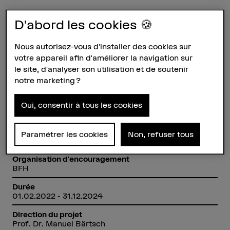
Fiche signalétique
D'abord les cookies 🍪
Nous autorisez-vous d'installer des cookies sur
Départements participants
Haute école des arts de Berne
votre appareil afin d'améliorer la navigation sur
Technique et informatique
le site, d'analyser son utilisation et de soutenir
notre marketing ?
Institut(s)
Institut Interprétation
Institute for Microtechnologies and Medical
Oui, consentir à tous les cookies
Engineering IMME
Unité(s) de recherche
Paramétrer les cookies
Non, refuser tous
Interprétation et pratiques d'exécution
Organisation d'encouragement
BFH
Durée
01.02.2022 - 31.12.2024
Direction du projet
Prof. Dr. Manuel Bärtsch