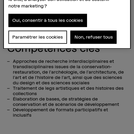
+41 31 848 65 46
notre marketing ?
Afficher l'e-mail
Oui, consentir à tous les cookies
Paramétrer les cookies
Non, refuser tous
Compétences clés
Approches de recherche interdisciplinaires et
transdisciplinaires issues de la conservation-
restauration, de l'archéologie, de l'architecture, de
l'art et de l'histoire de l'art, ainsi que des sciences
du design et des sciences sociales
Traitement de legs artistiques et des histoires des
collections
Élaboration de bases, de stratégies de
conservation et de scénarios de développement
Développement de formats participatifs et
inclusifs