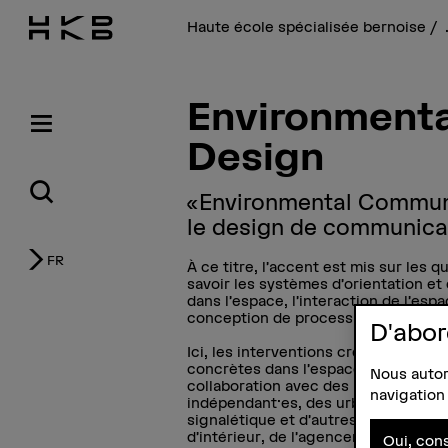
Haute école spécialisée bernoise
Environment
Design
«Environmental Communic
le design de communicat
FR
À ce titre, l’accent est mis sur les q
savoir les systèmes d’orientation et
dans l’espace, l’interaction de l’espa
conception de processus architect
D'abor
Ici, les interventions créatives perm
concrètes dans l’espace, dans l’espr
Nous autori
collaboration avec des partenaires 
navigation 
indépendant·es, des urbanistes, des
signalétique et d’autres parties pren
d’intérieur, de l’agencement chroma
Oui, cons