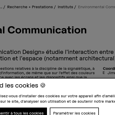
...
Recherche + Prestations
Instituts
Environmental Com
al Communication
ation Design» étudie l’interaction entre
ion et l’espace (notamment architectural
uestions relatives à la discipline de la signalétique, à
Coord
 d’information, de même que sur l’effet des couleurs
Jim
ce avec les écrans et les dispositifs ainsi que la
uraux.
d les cookies 🍪
ettent de réaliser et de vérifier des solutions
it «Research through Design». L’étroite
sez-vous d'installer des cookies sur votre appareil afin d'améli
de recherche de la BHF Architecture, des architectes
sur le site, d'analyser son utilisation et de soutenir notre mark
 concepteurs×rices visuel·les, des spécialistes en
antes du design industriel, de l’architecture
tique et lumineux ainsi que du secteur du bâtiment
entir à tous les cookies
Paramétrer les cookies