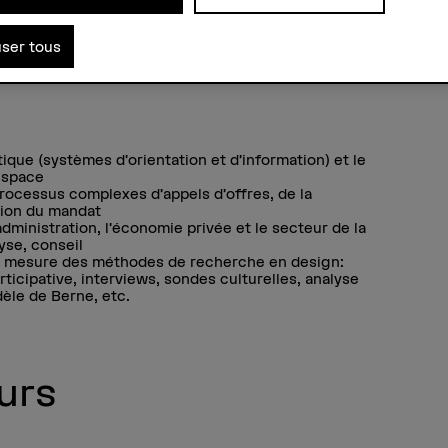
s équipes aux questions de recherche de nos
dministration. Le champ de recherche est étroitement
 Signaletik – Environmental Communication Design
à
user tous
tique (systèmes d’orientation et d’information) et le
’espace
ocessus complexes d’appels d’offres, de la
ution du mandat
administration, l’économie privée et le secteur de la
lyse, conseil
r mesure des méthodes de recherche en design:
rticipative, interviews, sondes culturelles, analyse
dèle de Berne, etc.
urs