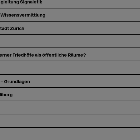
gleitung Signaletik
d Wissensvermittlung
Stadt Zürich
erner Friedhöfe als öffentliche Räume?
 – Grundlagen
liberg