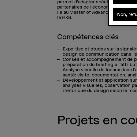
permet d’adapter spécifiquement le
partenaires de l’économie et de l’a
lié au
Master of Advanced Studies in
Non, ref
la HKB.
Compétences clés
Expertise et études sur la signalé
design de communication dans l
Conseil et accompagnement de pr
préparation du briefing à l’attrib
Analyse visuelle de locaux dans l’
santé: visite, documentation, ana
Développement et application su
analyses visuelles, observation pa
rhétorique du design selon le mo
Projets en co