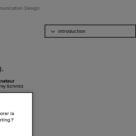
munication Design
Voir le sommaire
Introduction
).
inateur
my Schmid
orer la
eting ?