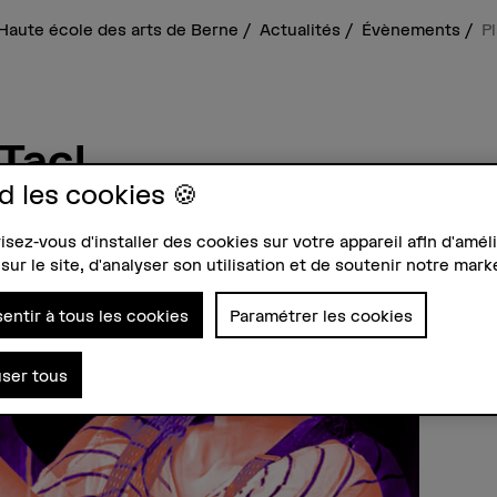
Haute école des arts de Berne
Actualités
Évènements
Pl
 Tac!
d les cookies 🍪
ouvement pour enfants de 4 à 8 ans.
sez-vous d'installer des cookies sur votre appareil afin d'améli
 jusqu'à 16h30 – La Grenouille, Rennweg 2
sur le site, d'analyser son utilisation et de soutenir notre mark
entir à tous les cookies
Paramétrer les cookies
user tous