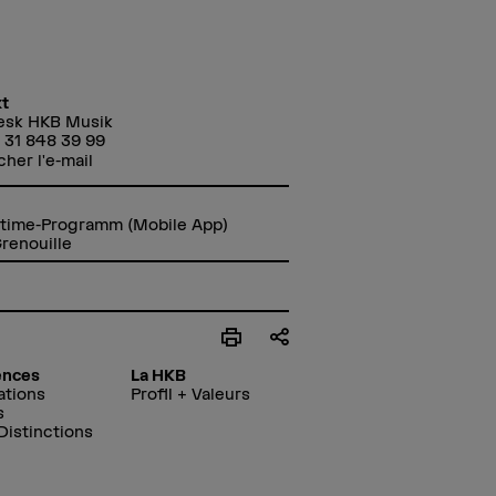
t
esk HKB Musik
 31 848 39 99
cher l'e-mail
ytime-Programm (Mobile App)
renouille
ences
La HKB
ations
Profil + Valeurs
s
 Distinctions