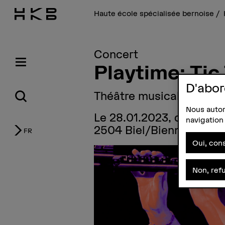
Haute école spécialisée bernoise
Concert
Playtime: Tic
D'abor
Théâtre musical et de m
Nous autori
Le 28.01.2023, de 15h30
navigation 
2504 Biel/Bienne
FR
Oui, cons
Non, ref