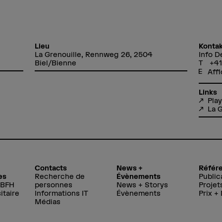
Lieu
Kontak
La Grenouille, Rennweg 26, 2504
Info D
Biel/Bienne
+41
Affi
Links
Pla
La G
Contacts
News +
Référ
es
Recherche de
Évènements
Public
 BFH
personnes
News + Storys
Projet
itaire
Informations IT
Évènements
Prix +
Médias