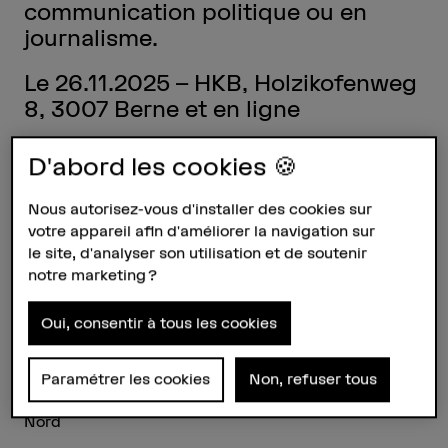
communication politique ou en
journalisme.
Le 26.11.2025 – HKB, Holzikofenweg
8, 3007 Berne et en ligne
D'abord les cookies 🍪
Site, études et infrastructure (en allemand)
Tour d'horizon de la domaine Arts visuels et design
Nous autorisez-vous d'installer des cookies sur
(en allemand)
votre appareil afin d'améliorer la navigation sur
le site, d'analyser son utilisation et de soutenir
FAQ (en allemand)
notre marketing ?
Séance d’information principale pour le Master
Oui, consentir à tous les cookies
«Multimedia Communication & Publishing»: en ligne à
18h via
Zoom
Paramétrer les cookies
Non, refuser tous
Programme du matin à la Fellerstrasse 11, Bümpliz-
Nord