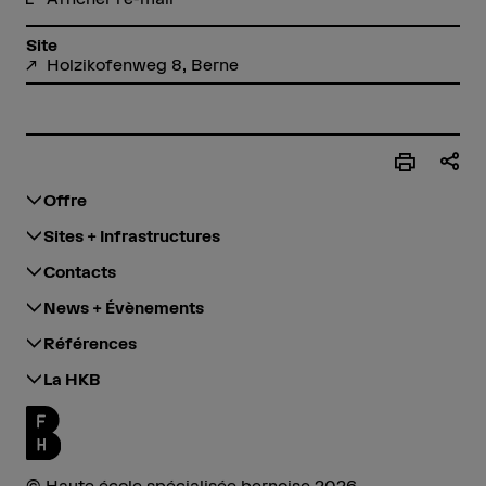
Site
Holzikofenweg 8, Berne
Offre
Sites + Infrastructures
Contacts
News + Évènements
Références
La HKB
© Haute école spécialisée bernoise 2026