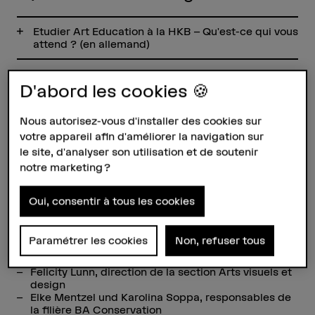
Etudier Art Education à la HKB – Qu'est-ce qui vous
attend ? (en allemand)
Tour d'horizon de la domaine Arts visuels et design
(en allemand)
D'abord les cookies 🍪
Nous autorisez-vous d'installer des cookies sur
votre appareil afin d'améliorer la navigation sur
Programme de la dernière édition
le site, d'analyser son utilisation et de soutenir
notre marketing ?
9h30
Café, croissants et fruits
Oui, consentir à tous les cookies
10h
Message d’accueil:
Paramétrer les cookies
Non, refuser tous
Thomas Beck, directeur de la HKB
Andi Schoon, direction Institut Y
Felicity Lunn, direction de la section Arts visuels et
design
Elke Mentzel und Karolina Soppa, responsables de
la filière BA Conservation