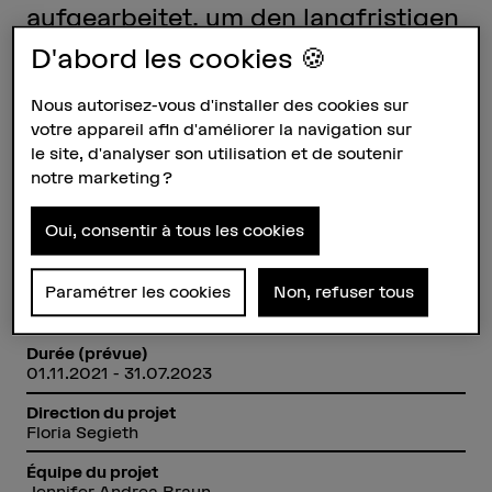
aufgearbeitet, um den langfristigen
Bestandserhalt zu ermöglichen.
D'abord les cookies 🍪
Nous autorisez-vous d'installer des cookies sur
Fiche signalétique
votre appareil afin d'améliorer la navigation sur
le site, d'analyser son utilisation et de soutenir
Départements participants
notre marketing ?
Haute école des arts de Berne
Oui, consentir à tous les cookies
Institut(s)
Institut Matérialité dans l'art et la culture
Paramétrer les cookies
Non, refuser tous
Organisation d'encouragement
Autres
Durée (prévue)
01.11.2021 - 31.07.2023
Direction du projet
Floria Segieth
Équipe du projet
Jennifer Andrea Braun