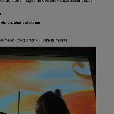
osition; des images de ces lieux apparaissent sous
r.
violon, chant et danse
aumann (voix), Patrik Hunka (lumière)