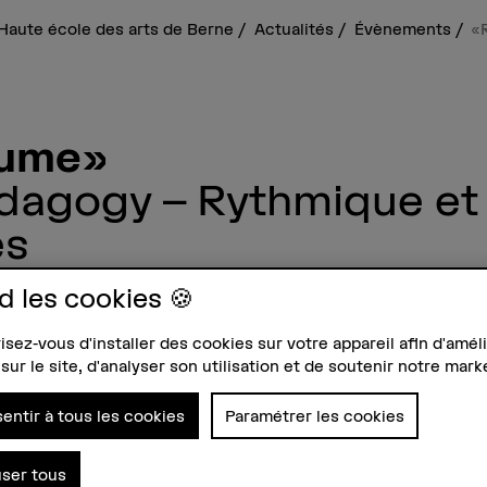
Haute école des arts de Berne
Actualités
Évènements
«
äume»
dagogy – Rythmique et
es
usique/rythmique de Biel commence par u
d les cookies 🍪
iolon et voix en mouvement, inspirée par
sez-vous d'installer des cookies sur votre appareil afin d'améli
sur le site, d'analyser son utilisation et de soutenir notre mark
usqu'à 20h – HKB, Bourg Bienne, Rue Jako
entir à tous les cookies
Paramétrer les cookies
user tous