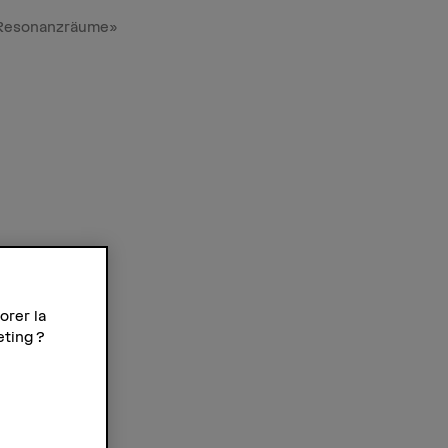
Resonanzräume»
ne
orer la
eting ?
b-