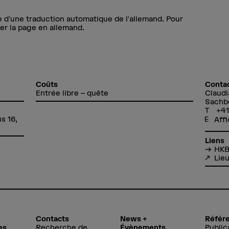
de d'une traduction automatique de l'allemand. Pour
lter la page en allemand.
Coûts
Conta
Entrée libre – quête
Claudi
Sachbe
+41
s 16,
Affi
Liens
HKB
Lie
Contacts
News +
Référ
es
Recherche de
Évènements
Public