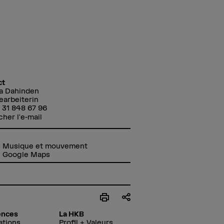
ct
a Dahinden
arbeiterin
 31 848 67 96
cher l'e-mail
 Musique et mouvement
u Google Maps
ences
La HKB
ations
Profil + Valeurs