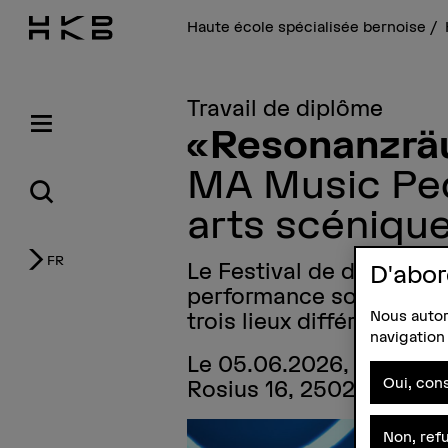
Haute école spécialisée bernoise
Travail de diplôme
«Resonanzr
MA Music Pe
arts scéniqu
FR
Le Festival de danse/m
D'abor
performance solo pour v
Nous autori
trois lieux différents.
navigation 
Le 05.06.2026, de 19h j
Oui, cons
Rosius 16, 2502 Bienne
Non, ref