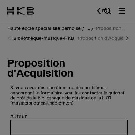
FR
Haute école spécialisée bernoise
...
Proposition d'Acquisition
Bibliothèque-musique-HKB
Proposition d'Acquisition
P
N
r
e
e
xt
vi
o
Proposition
u
s
d'Acquisition
Si vous avez des questions ou des problèmes
concernant le formulaire, veuillez contacter le guichet
de prêt de la bibliothèque de musique de la HKB
(musikbibliothek@hkb.bfh.ch)
Auteur