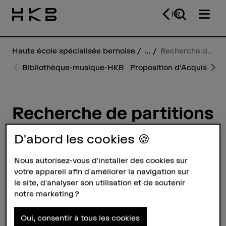
FR
Haute école spécialisée bernoise
...
Recherche de partitions
Bibliothèque-musique-HKB
Proposition d'Acquisition
P
N
r
e
e
xt
vi
o
Recherche de partitions
u
s
Avec la recherche de partitions
D'abord les cookies 🍪
pratique, vous pouvez rechercher
des œuvres de manière ciblée - que
Nous autorisez-vous d'installer des cookies sur
votre appareil afin d'améliorer la navigation sur
ce soit par titre, compositeur*,
le site, d'analyser son utilisation et de soutenir
instrumentation ou mots-clés.
notre marketing ?
Voici comment cela fonctionne : il
Oui, consentir à tous les cookies