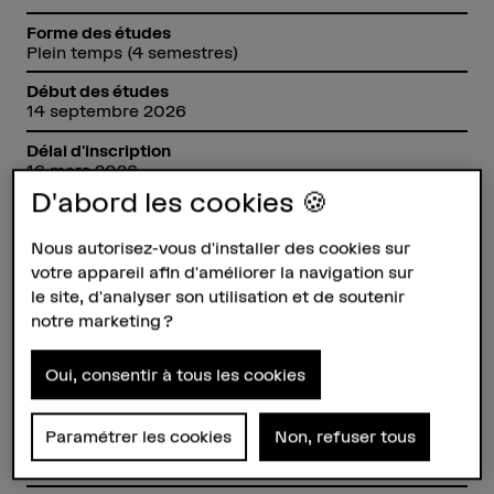
Forme des études
Plein temps (4 semestres)
Début des études
14 septembre 2026
Délai d'inscription
16 mars 2026
D'abord les cookies 🍪
Crédits ECTS
120 ECTS
Nous autorisez-vous d'installer des cookies sur
Langue d'enseignement
votre appareil afin d'améliorer la navigation sur
allemand/ français/ anglais
le site, d'analyser son utilisation et de soutenir
notre marketing ?
Lieu de formation
Berne
Oui, consentir à tous les cookies
Département
Haute école des arts de Berne
Paramétrer les cookies
Non, refuser tous
Prochaine séance d'information
1–3 mars 2027