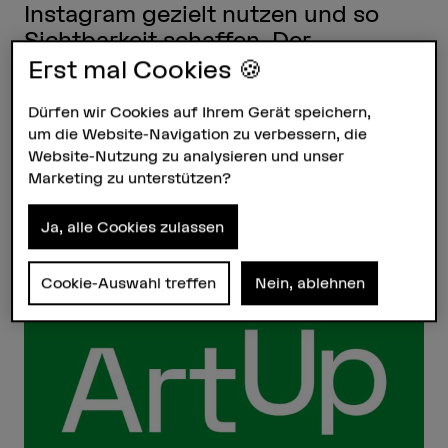
Instagram gezielt nutzen und so
Sichtbarkeit schaffen. Der
Workshop ist Teil von ArtUp, dem
Erst mal Cookies 🍪
Entrepreneurship-Programm für
Dürfen wir Cookies auf Ihrem Gerät speichern,
HKB Alumn*ae – eine
um die Website-Navigation zu verbessern, die
Zusammenarbeit mit der Berner
Website-Nutzung zu analysieren und unser
Kantonalbank.
Marketing zu unterstützen?
28.10.2025, 12.30–14.00 Uhr – HKB,
Ja, alle Cookies zulassen
Fellerstrasse 11, Studio 233, 3027
Bern
Cookie-Auswahl treffen
Nein, ablehnen