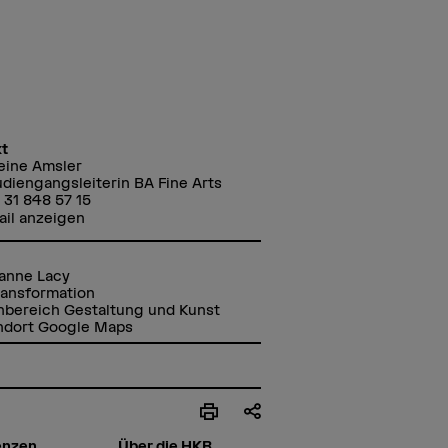
t
eine Amsler
diengangsleiterin BA Fine Arts
 31 848 57 15
ail anzeigen
anne Lacy
ransformation
hbereich Gestaltung und Kunst
ndort Google Maps
enzen
Über die HKB