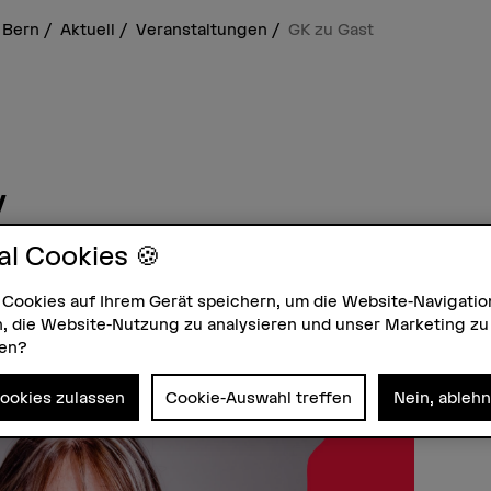
 Bern
Aktuell
Veranstaltungen
GK zu Gast
y
 Fachbereichs «Gestaltung und Kunst» un
al Cookies 🍪
r freuen uns auf spannende Talks von
 Cookies auf Ihrem Gerät speichern, um die Website-Navigatio
angeregte Gespräche mit dem Publikum.
, die Website-Nutzung zu analysieren und unser Marketing zu
zen?
Uhr – in transformation (fka Kapitel
), Bollwerk 41, 3011 Bern
Cookies zulassen
Cookie-Auswahl treffen
Nein, ableh