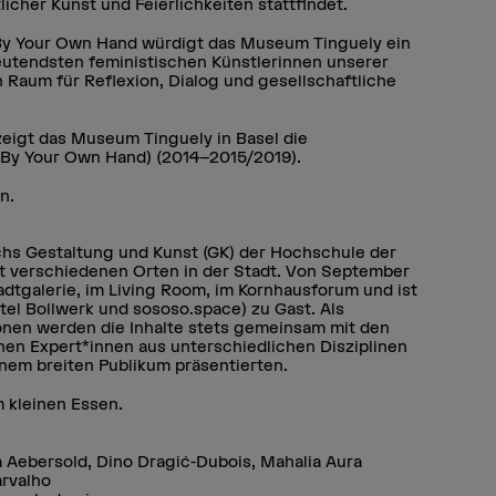
licher Kunst und Feierlichkeiten stattfindet.
 By Your Own Hand würdigt das Museum Tinguely ein
utendsten feministischen Künstlerinnen unserer
n Raum für Reflexion, Dialog und gesellschaftliche
zeigt das Museum Tinguely in Basel die
a (By Your Own Hand) (2014–2015/2019).
n.
hs Gestaltung und Kunst (GK) der Hochschule der
it verschiedenen Orten in der Stadt. Von September
adtgalerie, im Living Room, im Kornhausforum und ist
pitel Bollwerk und sososo.space) zu Gast. Als
onen werden die Inhalte stets gemeinsam mit den
nen Expert*innen aus unterschiedlichen Disziplinen
inem breiten Publikum präsentierten.
m kleinen Essen.
ea Aebersold, Dino Dragić-Dubois, Mahalia Aura
rvalho