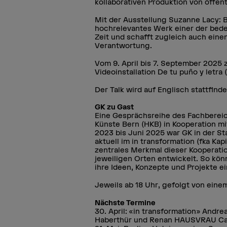
kollaborativen Produktion von öffent
Mit der Ausstellung Suzanne Lacy:
hochrelevantes Werk einer der bede
Zeit und schafft zugleich auch eine
Verantwortung.
Vom 9. April bis 7. September 2025 
Videoinstallation De tu puño y letr
Der Talk wird auf Englisch stattfinde
GK zu Gast
Eine Gesprächsreihe des Fachbereic
Künste Bern (HKB) in Kooperation m
2023 bis Juni 2025 war GK in der St
aktuell im in transformation (fka Ka
zentrales Merkmal dieser Kooperati
jeweiligen Orten entwickelt. So kön
ihre Ideen, Konzepte und Projekte e
Jeweils ab 18 Uhr, gefolgt von eine
Nächste Termine
30. April: «in transformation» Andr
Haberthür und Renan HAUSVRAU Ca