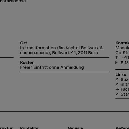
mmerakademie
Ort
Kontak
in transformation (fka Kapitel Bollwerk &
Madel
sososo.space), Bollwerk 41, 3011 Bern
Co-Stu
+41
Kosten
E-M
Freier Eintritt ohne Anmeldung
Links
Suz
in t
Fac
Sta
truktur
Kontakte
News +
Refer