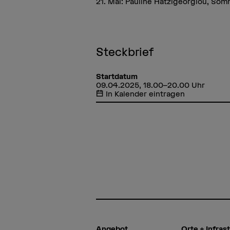
21. Mai: Pauline Hatzigeorgiou, So
Steckbrief
Startdatum
09.04.2025, 18.00–20.00 Uhr
In Kalender eintragen
Angebot
Orte + Infras