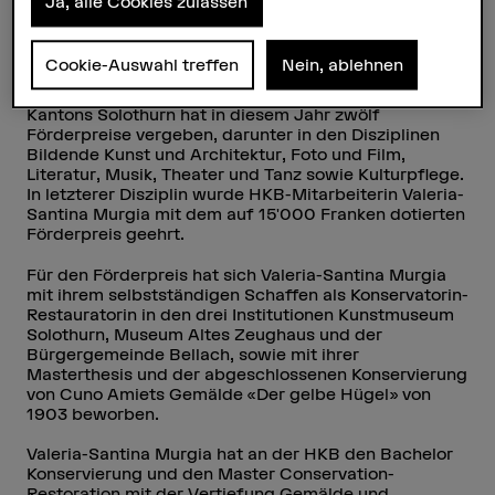
Ja, alle Cookies zulassen
Teilen
Cookie-Auswahl treffen
Nein, ablehnen
Das Kantonale Kuratorium für Kulturförderung des
Kantons Solothurn hat in diesem Jahr zwölf
Förderpreise vergeben, darunter in den Disziplinen
Bildende Kunst und Architektur, Foto und Film,
Literatur, Musik, Theater und Tanz sowie Kulturpflege.
In letzterer Disziplin wurde HKB-Mitarbeiterin Valeria-
Santina Murgia mit dem auf 15'000 Franken dotierten
Förderpreis geehrt.
Für den Förderpreis hat sich Valeria-Santina Murgia
mit ihrem selbstständigen Schaffen als Konservatorin-
Restauratorin in den drei Institutionen Kunstmuseum
Solothurn, Museum Altes Zeughaus und der
Bürgergemeinde Bellach, sowie mit ihrer
Masterthesis und der abgeschlossenen Konservierung
von Cuno Amiets Gemälde «Der gelbe Hügel» von
1903 beworben.
Valeria-Santina Murgia hat an der HKB den Bachelor
Konservierung und den Master Conservation-
Restoration mit der Vertiefung Gemälde und