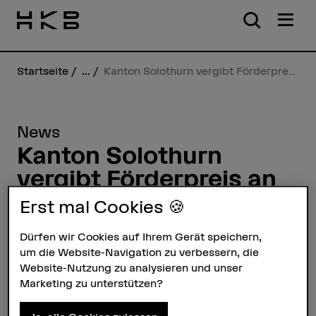
Startseite
...
Kanton Solothurn vergibt Förderpreis an HKB-Mitarbeiterin
News
Kanton Solothurn
vergibt Förderpreis an
HKB-Mitarbeiterin
Erst mal Cookies 🍪
18.05.2026
Die ehemalige HKB-
Dürfen wir Cookies auf Ihrem Gerät speichern,
Studentin und jetzige Mitarbeiterin
um die Website-Navigation zu verbessern, die
Valeria-Santina Murgia gewinnt den
Website-Nutzung zu analysieren und unser
Marketing zu unterstützen?
Förderpreis in der Disziplin
Kulturpflege des Kanton Solothurn.