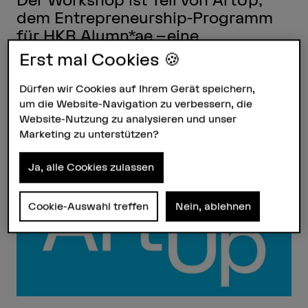
dem Entrepreneurship-Programm
für HKB Alumn*ae – eine
Zusammenarbeit mit der Berner
Erst mal Cookies 🍪
Kantonalbank.
Dürfen wir Cookies auf Ihrem Gerät speichern,
30.04.2026, 9.00–17.00 Uhr – HKB,
um die Website-Navigation zu verbessern, die
Grosse Aula, Fellerstrasse 11, 3027
Website-Nutzung zu analysieren und unser
Marketing zu unterstützen?
Bern
Ja, alle Cookies zulassen
Cookie-Auswahl treffen
Nein, ablehnen