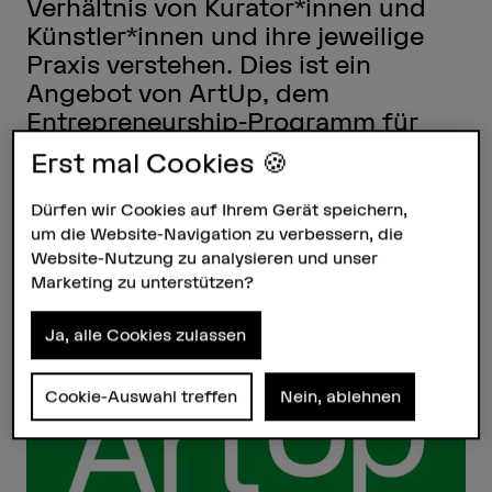
Verhältnis von Kurator*innen und
Künstler*innen und ihre jeweilige
Praxis verstehen. Dies ist ein
Angebot von ArtUp, dem
Entrepreneurship-Programm für
HKB Alumn*ae – eine
Erst mal Cookies 🍪
Zusammenarbeit mit der Berner
Kantonalbank.
Dürfen wir Cookies auf Ihrem Gerät speichern,
um die Website-Navigation zu verbessern, die
06.06.2026, 14.00–16.00 Uhr –
Website-Nutzung zu analysieren und unser
PROGR, Stadtgalerie Bern,
Marketing zu unterstützen?
Waisenhausplatz 30, 3011 Bern
Ja, alle Cookies zulassen
Cookie-Auswahl treffen
Nein, ablehnen