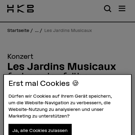
Startseite
...
Les Jardins Musicaux
Konzert
Les Jardins Musicaux
farben der frühe
Erst mal Cookies 🍪
Im dritten und letzten Konzert
Dürfen wir Cookies auf Ihrem Gerät speichern,
unserer Studierenden beim Festival
um die Website-Navigation zu verbessern, die
Les Jardins Musicaux erklingt
Website-Nutzung zu analysieren und unser
Matthias Spahlingers «farben der
Marketing zu unterstützen?
frühe» in der ungewöhnlichen
Besetzung von sieben Flügeln.
Ja, alle Cookies zulassen