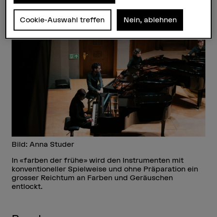
29.08.2026, 19.00–20.00 Uhr – La
Cookie-Auswahl treffen
Nein, ablehnen
Grange aux Concerts, 2053 Cernier
Bild: Anna Studer
In «farben der frühe» wird den Instrumenten mit
konventioneller Spielweise und ohne Präparation ein
grosser Reichtum an Farben und Geräuschen
entlockt.