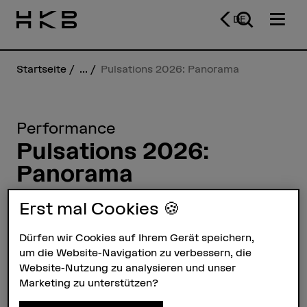
DE
Startseite
...
Pulsations 2026: Panorama
Performance
Pulsations 2026:
Panorama
Die grosse Bühne im Volkshaus füllt
Erst mal Cookies 🍪
sich mit sommerlich-schillernden,
turbulenten und experimentellen
Dürfen wir Cookies auf Ihrem Gerät speichern,
um die Website-Navigation zu verbessern, die
Stücken. Rhythmikstudierende
Website-Nutzung zu analysieren und unser
präsentieren Choreografien,
Marketing zu unterstützen?
pianistische Werke sowie