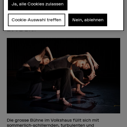
performative Arbeiten.
Ja, alle Cookies zulassen
19.06.2026, 19.00–21.00 Uhr –
Cookie-Auswahl treffen
Nein, ablehnen
Volkshaus Biel, Aarbergstrasse 112,
2502 Biel
Die grosse Bühne im Volkshaus füllt sich mit
sommerlich-schillernden, turbulenten und