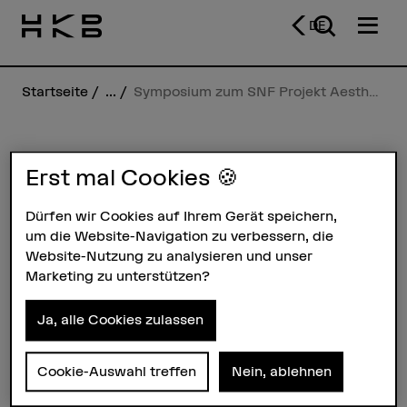
DE
Startseite
...
Symposium zum SNF Projekt Aesthetics of the Im/Mobile: Ein Rückblick
News
Erst mal Cookies 🍪
Symposium zum SNF
Dürfen wir Cookies auf Ihrem Gerät speichern,
Projekt Aesthetics of
um die Website-Navigation zu verbessern, die
the Im/Mobile: Ein
Website-Nutzung zu analysieren und unser
Marketing zu unterstützen?
Rückblick
Ja, alle Cookies zulassen
18.06.2025
Kürzlich fand ein
Symposium mit dem Titel
Cookie-Auswahl treffen
Nein, ablehnen
Accessibility, Responsibility, and
Care in the Performing Arts statt.