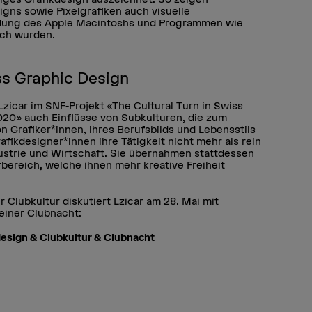
signs sowie Pixelgrafiken auch visuelle
indung des Apple Macintoshs und Programmen wie
ich wurden.
iss Graphic Design
zicar im SNF-Projekt «The Cultural Turn in Swiss
020» auch Einflüsse von Subkulturen, die zum
 Grafiker*innen, ihres Berufsbilds und Lebensstils
rafikdesigner*innen ihre Tätigkeit nicht mehr als rein
dustrie und Wirtschaft. Sie übernahmen stattdessen
ereich, welche ihnen mehr kreative Freiheit
 Clubkultur diskutiert Lzicar am 28. Mai mit
 einer Clubnacht:
kdesign & Clubkultur & Clubnacht