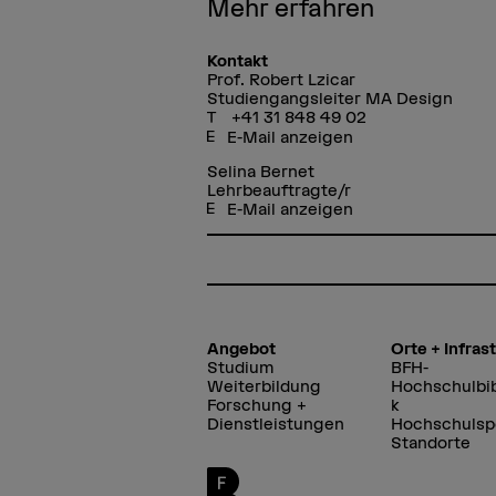
Mehr erfahren
Kontakt
Prof. Robert Lzicar
Studiengangsleiter MA Design
+41 31 848 49 02
E-Mail anzeigen
Selina Bernet
Lehrbeauftragte/r
E-Mail anzeigen
Angebot
Orte + Infras
Studium
BFH-
Weiterbildung
Hochschulbib
Forschung +
k
Dienstleistungen
Hochschulsp
Standorte