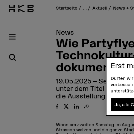
Startseite
...
Aktuell
News + S
News
Wie Partyflye
Technokultur
dokumentier
Erst m
Dürfen wir
19.05.2025
Selina Bern
verbessern
unter dem Titel «Mehr al
unterstüt
die Ausstellung «Techn
Ja, alle 
Teilen
Wenn am zweiten Samstag im Augus
Strassen walzen und die ganze Stadt 