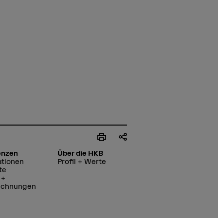
enzen
Über die HKB
ationen
Profil + Werte
te
 +
ichnungen