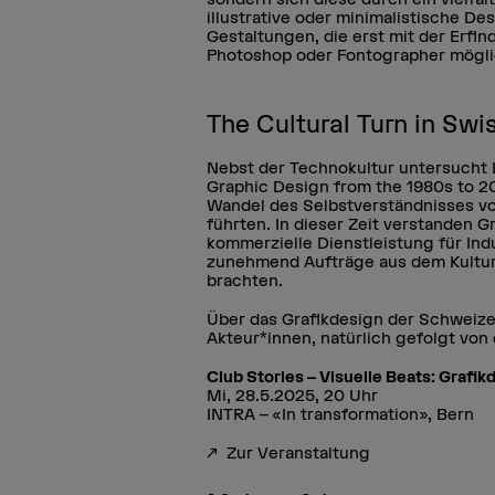
illustrative oder minimalistische De
Gestaltungen, die erst mit der Erf
Photoshop oder Fontographer mögl
The Cultural Turn in Sw
Nebst der Technokultur untersucht L
Graphic Design from the 1980s to 2
Wandel des Selbstverständnisses von
führten. In dieser Zeit verstanden G
kommerzielle Dienstleistung für In
zunehmend Aufträge aus dem Kulturb
brachten.
Über das Grafikdesign der Schweizer
Akteur*innen, natürlich gefolgt von
Club Stories – Visuelle Beats: Grafi
Mi, 28.5.2025, 20 Uhr
INTRA – «In transformation», Bern
Zur Veranstaltung