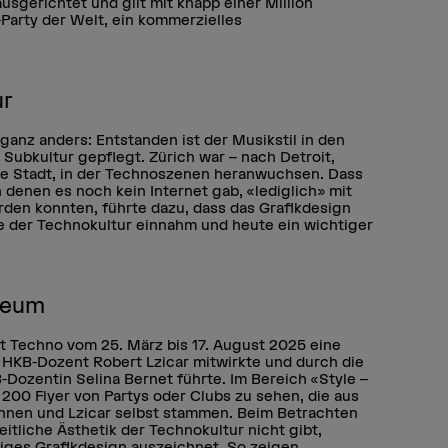
usgerichtet und gilt mit knapp einer Million
Party der Welt, ein kommerzielles
ur
anz anders: Entstanden ist der Musikstil in den
Subkultur gepflegt. Zürich war – nach Detroit,
me Stadt, in der Technoszenen heranwuchsen. Dass
n denen es noch kein Internet gab, «lediglich» mit
rden konnten, führte dazu, dass das Grafikdesign
te der Technokultur einnahm und heute ein wichtiger
seum
 Techno vom 25. März bis 17. August 2025 eine
 HKB-Dozent Robert Lzicar mitwirkte und durch die
Dozentin Selina Bernet führte. Im Bereich «Style –
 200 Flyer von Partys oder Clubs zu sehen, die aus
nnen und Lzicar selbst stammen. Beim Betrachten
heitliche Ästhetik der Technokultur nicht gibt,
ltiges Grafikdesign auszeichnet. So zeigen