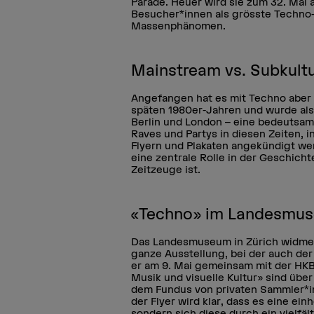
Parade. Heuer wird sie zum 32. Mal a
Besucher*innen als grösste Techno-
Massenphänomen.
Mainstream vs. Subkult
Angefangen hat es mit Techno aber g
späten 1980er-Jahren und wurde als 
Berlin und London – eine bedeutsa
Raves und Partys in diesen Zeiten, i
Flyern und Plakaten angekündigt we
eine zentrale Rolle in der Geschich
Zeitzeuge ist.
«Techno» im Landesmu
Das Landesmuseum in Zürich widmet
ganze Ausstellung, bei der auch der
er am 9. Mai gemeinsam mit der HKB-
Musik und visuelle Kultur» sind über
dem Fundus von privaten Sammler*i
der Flyer wird klar, dass es eine ein
sondern sich diese durch ein vielfä