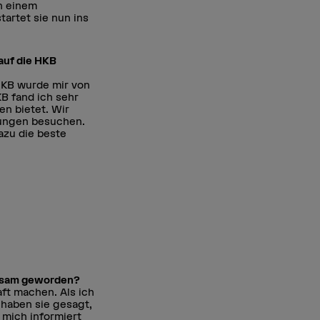
h einem
artet sie nun ins
auf die HKB
 HKB wurde mir von
B fand ich sehr
en bietet. Wir
fungen besuchen.
azu die beste
rksam geworden?
ft machen. Als ich
 haben sie gesagt,
 mich informiert