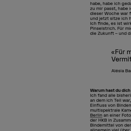
habe, habe ich geda
zu mir passt, habe 
dieser Woche war fü
und jetzt sitze ich h
Ich finde, es ist w
Pinselstrich. Für m
die Zukunft – und 
«Für m
Vermit
Alésia Ba
Warum hast du dich
Ich fand alle bishe
an dem ich Teil wa
Einfluss von Binde
multispektrale Kam
Berlin
an einer Fot
der HKB in Zusamme
Bindemittel von de
allgemein viel über