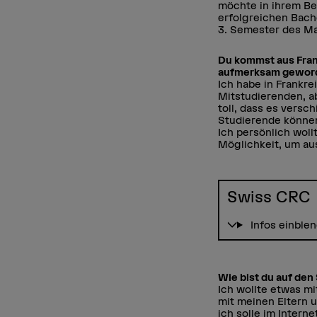
möchte in ihrem Be
erfolgreichen Bach
3. Semester des Ma
Du kommst aus Frank
aufmerksam gewor
Ich habe in Frankr
Mitstudierenden, a
toll, dass es versc
Studierende können
Ich persönlich wol
Möglichkeit, um a
Swiss CRC
Infos einble
Wie bist du auf de
Ich wollte etwas m
mit meinen Eltern 
ich solle im Inter