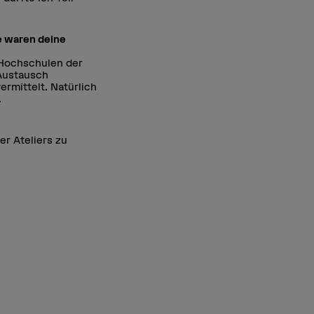
e waren deine
 Hochschulen der
 Austausch
rmittelt. Natürlich
.
r Ateliers zu