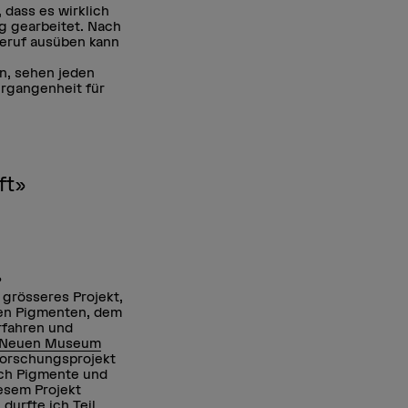
 dass es wirklich
ng gearbeitet. Nach
 Beruf ausüben kann
en, sehen jeden
Vergangenheit für
ft»
?
 grösseres Projekt,
hen Pigmenten, dem
rfahren und
Neuen Museum
Forschungsprojekt
ich Pigmente und
iesem Projekt
 durfte ich Teil