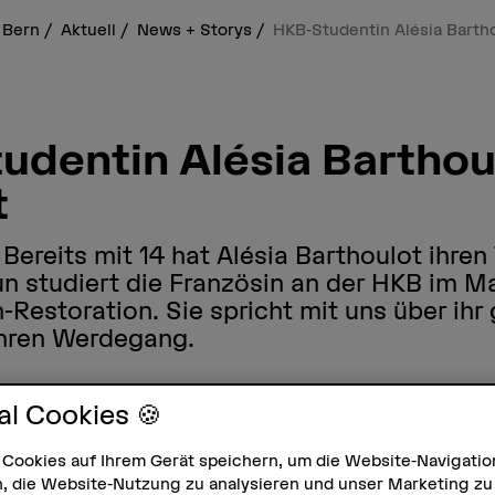
 Bern
Aktuell
News + Storys
HKB-Studentin Alésia Barth
udentin Alésia Barthou
t
Bereits mit 14 hat Alésia Barthoulot ihre
n studiert die Französin an der HKB im M
Restoration. Sie spricht mit uns über ihr
ihren Werdegang.
nas Lang
Text
,
Tina Schück
Multimedia
al Cookies 🍪
 Cookies auf Ihrem Gerät speichern, um die Website-Navigatio
, die Website-Nutzung zu analysieren und unser Marketing zu