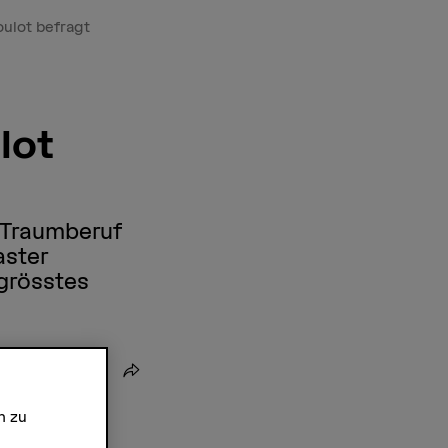
oulot befragt
lot
n Traumberuf
aster
 grösstes
Teilen
n zu