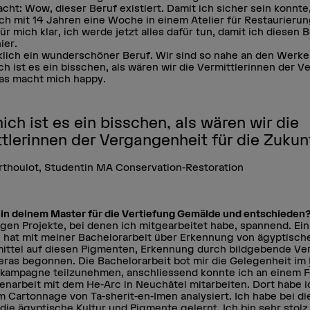
cht: Wow, dieser Beruf existiert. Damit ich sicher sein konnte,
ich mit 14 Jahren eine Woche in einem Atelier für Restaurieru
r mich klar, ich werde jetzt alles dafür tun, damit ich diesen
ier.
irklich ein wunderschöner Beruf. Wir sind so nahe an den Werk
ich ist es ein bisschen, als wären wir die Vermittlerinnen der 
das macht mich happy.
ich ist es ein bisschen, als wären wir die
tlerinnen der Vergangenheit für die Zukun
rthoulot
Studentin MA Conservation-Restoration
 in deinem Master für die Vertiefung Gemälde und entschieden
rigen Projekte, bei denen ich mitgearbeitet habe, spannend. Ein
r, hat mit meiner Bachelorarbeit über Erkennung von ägyptisc
mittel auf diesen Pigmenten, Erkennung durch bildgebende Ve
eras begonnen. Die Bachelorarbeit bot mir die Gelegenheit im
okampagne teilzunehmen, anschliessend konnte ich an einem 
narbeit mit dem He-Arc in Neuchâtel mitarbeiten. Dort habe 
m Cartonnage von Ta-sherit-en-Imen analysiert. Ich habe bei d
 die ägyptische Kultur und Pigmente gelernt. Ich bin sehr stolz,