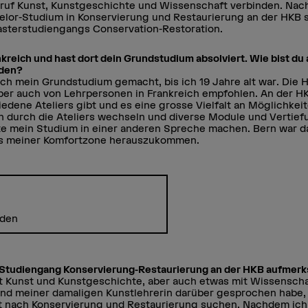
ruf Kunst, Kunstgeschichte und Wissenschaft verbinden. Nac
elor-Studium in Konservierung und Restaurierung an der HKB st
sterstudiengangs Conservation-Restoration.
reich und hast dort dein Grundstudium absolviert. Wie bist du 
den?
eich mein Grundstudium gemacht, bis ich 19 Jahre alt war. Die
ber auch von Lehrpersonen in Frankreich empfohlen. An der HK
hiedene Ateliers gibt und es eine grosse Vielfalt an Möglichkeit
 durch die Ateliers wechseln und diverse Module und Vertie
lte mein Studium in einer anderen Spreche machen. Bern war d
us meiner Komfortzone herauszukommen.
nden
n Studiengang Konservierung-Restaurierung an der HKB aufme
it Kunst und Kunstgeschichte, aber auch etwas mit Wissenscha
und meiner damaligen Kunstlehrerin darüber gesprochen habe,
net nach Konservierung und Restaurierung suchen. Nachdem ich