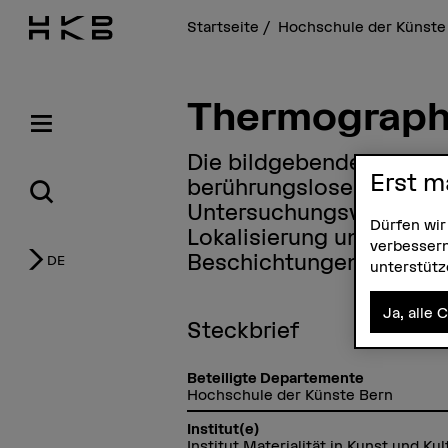
Startseite
Hochschule der Künste
Thermograph
Die bildgebende Thermis
Erst m
berührungsloses und zer
Untersuchungsverfahren, 
Dürfen wir
Lokalisierung und Visua
verbessern
Beschichtungen eingeset
DE
unterstüt
Ja, alle 
Steckbrief
Beteiligte Departemente
Hochschule der Künste Bern
Institut(e)
Institut Materialität in Kunst und Kul