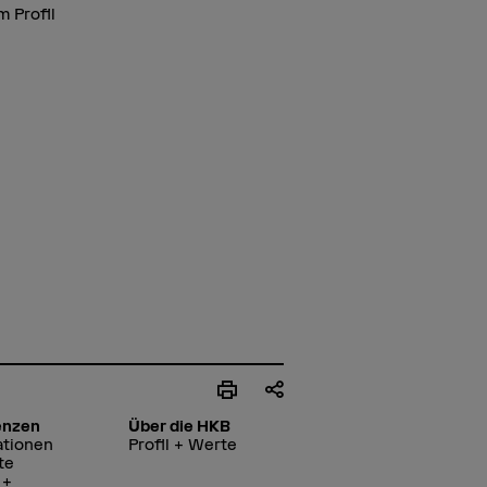
 Profil
enzen
Über die HKB
ationen
Profil + Werte
te
 +