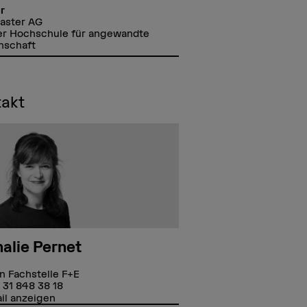
r
aster AG
er Hochschule für angewandte
nschaft
takt
alie Pernet
in Fachstelle F+E
 31 848 38 18
il anzeigen