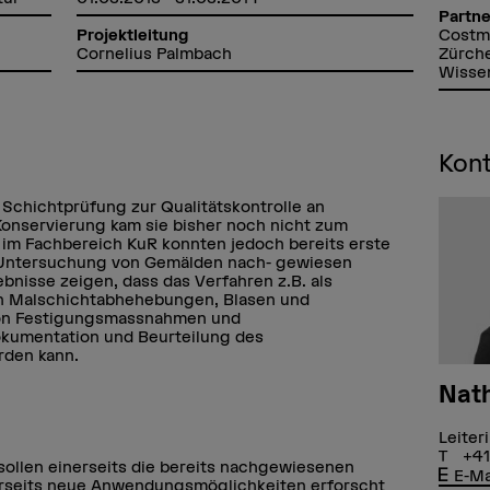
Partne
Costm
Projektleitung
Zürch
Cornelius Palmbach
Wisse
Kon
e Schichtprüfung zur Qualitätskontrolle an
Konservierung kam sie bisher noch nicht zum
 im Fachbereich KuR konnten jedoch bereits erste
Untersuchung von Gemälden nach- gewiesen
nisse zeigen, dass das Verfahren z.B. als
 von Malschichtabhehebungen, Blasen und
von Festigungsmassnahmen und
kumentation und Beurteilung des
rden kann.
Nath
Leiter
+41
ollen einerseits die bereits nachgewiesenen
E-Ma
rseits neue Anwendungsmöglichkeiten erforscht