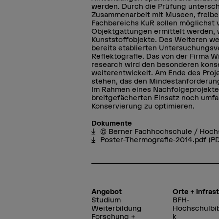
werden. Durch die Prüfung untersc
Zusammenarbeit mit Museen, freiber
Fachbereichs KuR sollen möglichst 
Objektgattungen ermittelt werden, w
Kunststoffobjekte. Des Weiteren we
bereits etablierten Untersuchungsve
Reflektografie. Das von der Firma 
research wird den besonderen kon
weiterentwickelt. Am Ende des Proje
stehen, das den Mindestanforderung
Im Rahmen eines Nachfolgeprojektes
breitgefächerten Einsatz noch umfa
Konservierung zu optimieren.
Dokumente
© Berner Fachhochschule / Hoch
Poster-Thermografie-2014.pdf
(PD
Angebot
Orte + Infras
Studium
BFH-
Weiterbildung
Hochschulbib
Forschung +
k