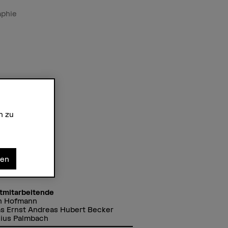
phie
n zu
nen
tmitarbeitende
in Hofmann
s Ernst Andreas Hubert Becker
lius Palmbach