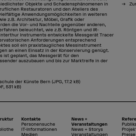
Zum
hiedlichster Objekte und Schadensphänomenen in
uflichen Restauratoren und den Ateliers des
vielfältige Anwendungsmöglichkeiten in weiteren
ie z.B. Architektur, Möbel, Grafik oder
rden die Vor- und Nachteile gegenüber anderen,
rfahren beleuchtet, wie z.B. Röntgen und IR-
Winterthur Instruments entwickelte Messgerät Tracer
servatorischen Anforderungen entsprechend
ktes soll ein praxistaugliches Messinstrument
en an einen Einsatz in der Konservierung genügt.
 ist geplant, das Messgerät für den
ssender auszubauen und bis zur Marktreife in der
schule der Künste Bern
(JPG, 17.2 kB)
F, 531 kB)
truktur
Kontakte
News +
Refer
Personensuche
Veranstaltungen
Publik
liothe
IT-Informationen
News + Storys
Projek
Medien
Veranstaltungen
Preise