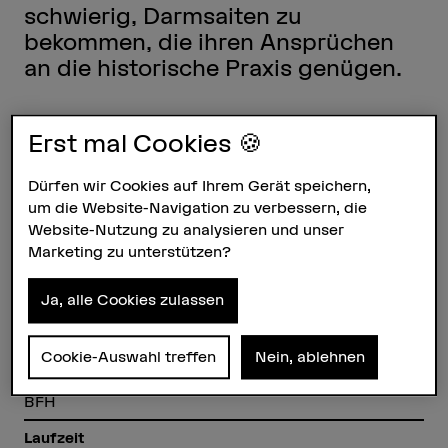
schwierig, Darmsaiten zu
bekommen, die ihren Ansprüchen
an die historische Praxis genügen.
Steckbrief
Erst mal Cookies 🍪
Dürfen wir Cookies auf Ihrem Gerät speichern,
Beteiligte Departemente
Hochschule für Agrar-, Forst- und
um die Website-Navigation zu verbessern, die
Lebensmittelwissenschaften
Website-Nutzung zu analysieren und unser
Hochschule der Künste Bern
Marketing zu unterstützen?
Institut(e)
Institut Interpretation
Ja, alle Cookies zulassen
Forschungseinheit(en)
Aufführung und Interpretation
Cookie-Auswahl treffen
Nein, ablehnen
Förderorganisation
BFH
Laufzeit