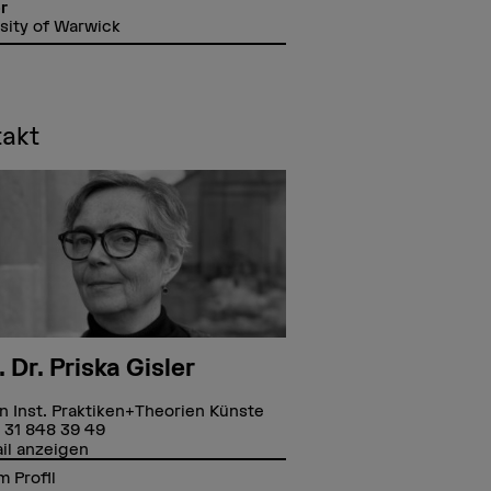
r
sity of Warwick
takt
. Dr. Priska Gisler
in Inst. Praktiken+Theorien Künste
 31 848 39 49
il anzeigen
 Profil