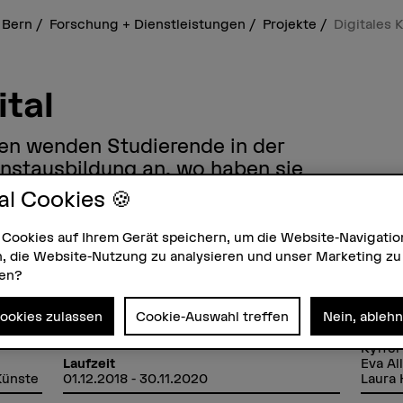
 Bern
Forschung + Dienstleistungen
Projekte
Digitales K
ital
ken wenden Studierende in der
nstausbildung an, wo haben sie
rden sie evaluiert? Vor allem aber:
al Cookies 🍪
udentisches Selbst?
 Cookies auf Ihrem Gerät speichern, um die Website-Navigatio
, die Website-Nutzung zu analysieren und unser Marketing zu
zen?
Cookies zulassen
Cookie-Auswahl treffen
Nein, ableh
Förderorganisation
Projek
SNF
Anna 
Ryffel
Eva A
Laufzeit
Laura
Künste
01.12.2018 - 30.11.2020