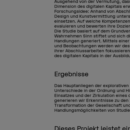
Ausgehend von der Vermutung, dass 
Dimension des digitalen Kapitals er
Forschungsidee: Anhand von Abschlu
Design und Kunstvermittlung unters
einsetzen. Auf welche Kompetenzen 
evaluieren und bewerten ihre Dozie
Die Studie basiert auf dem Grundver
Wahrnehmen Sinn stiftet und sich d
Handlungen generiert. Mittels eine
und Beobachtungen werden wir desh
ihrer Abschlussarbeiten fokussiere
des digitalen Kapitals in der Ausbi
Ergebnisse
Das Hauptanliegen der explorativen S
Unterschiede in der Ordnung und Hi
Einsatzes und der Zirkulation eines 
generieren wir Erkenntnisse zu de
Transformation der Gesellschaft un
Handlungsmöglichkeiten von Studi
Dieses Projekt leistet 