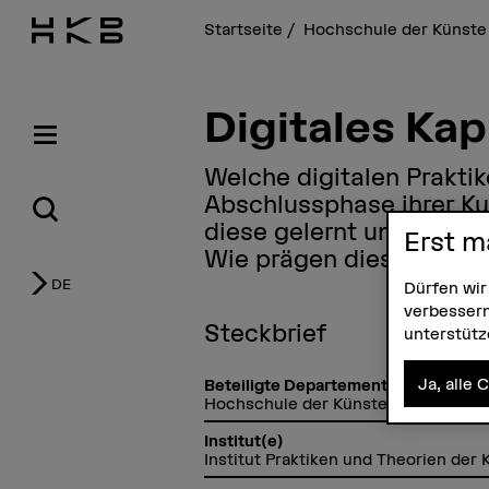
Startseite
Hochschule der Künste
Digitales Kap
Welche digitalen Prakti
Abschlussphase ihrer Ku
diese gelernt und wie we
Erst m
Wie prägen diese ihr st
DE
Dürfen wir
verbessern
Steckbrief
unterstüt
Ja, alle 
Beteiligte Departemente
Hochschule der Künste Bern
Institut(e)
Institut Praktiken und Theorien der 