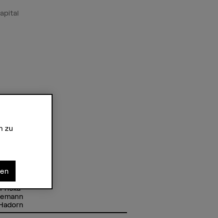
apital
n zu
nen
tmitarbeitende
Maria Hipp
 Priska
llemann
 Hadorn