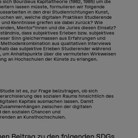
sich Bourdieus Kapitaltheorie (1982, 1985) um die
weitern lassen müsste, formulieren wir folgende
ssarbeiten in den drei Studienrichtungen Kunst,
uchen wir, welche digitalen Praktiken Studierende
und Kenntnisse greifen sie dabei zurück? Wie
renden, Mentor*innen und die Juries diesen Einsatz?
ständnis, dass subjektives Erleben bzw. subjektives
ieser Sinn gleichermassen aus Erfahrungen und
r Methodenkombination aus qualitativen Interviews
alb das subjektive Erleben Studierender während
n, um Anhaltspunkte über die vermuteten Wirkweisen
ldung an Hochschulen der Künste zu erlangen.
tudie ist es, zur Frage beizutragen, ob sich
erarchisierung des sozialen Raums hinsichtlich des
digitalen Kapitals ausmachen lassen. Damit
n Zusammenhängen zwischen der digitalen
d den sozialen Chancen und
erenden an Kunsthochschulen.
einen Beitrag zu den folgenden SDGs