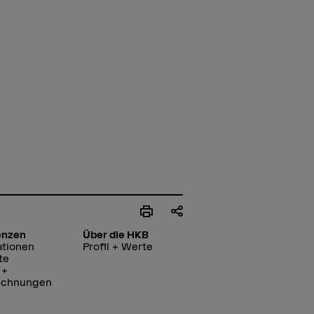
enzen
Über die HKB
ationen
Profil + Werte
te
 +
ichnungen