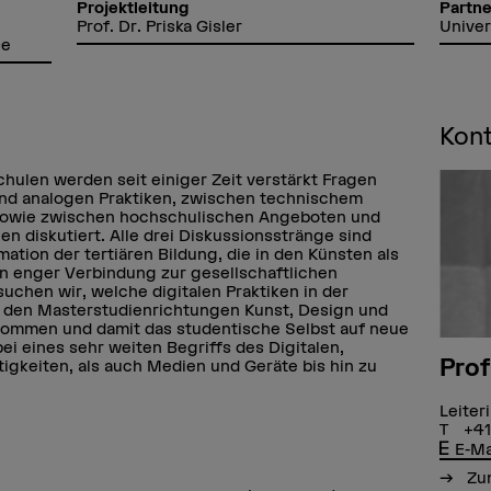
Partne
Projektleitung
Univer
Prof. Dr. Priska Gisler
se
Kon
hulen werden seit einiger Zeit verstärkt Fragen
und analogen Praktiken, zwischen technischem
sowie zwischen hochschulischen Angeboten und
n diskutiert. Alle drei Diskussionsstränge sind
mation der tertiären Bildung, die in den Künsten als
in enger Verbindung zur gesellschaftlichen
suchen wir, welche digitalen Praktiken in der
n den Masterstudienrichtungen Kunst, Design und
kommen und damit das studentische Selbst auf neue
i eines sehr weiten Begriffs des Digitalen,
Prof
igkeiten, als auch Medien und Geräte bis hin zu
Leiter
+41
E-Ma
Zum