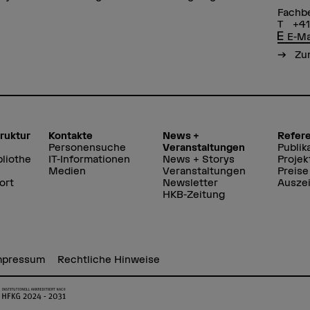
Fachbe
+41
E-Ma
Zum
truktur
Kontakte
News +
Refer
Personensuche
Veranstaltungen
Publik
liothe
IT-Informationen
News + Storys
Projek
Medien
Veranstaltungen
Preise
ort
Newsletter
Ausze
HKB-Zeitung
mpressum
Rechtliche Hinweise