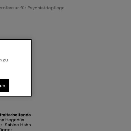
rofessur für Psychiatriepflege
n zu
nen
tmitarbeitende
nna Hegedüs
Dr. Sabine Hahn
rügger