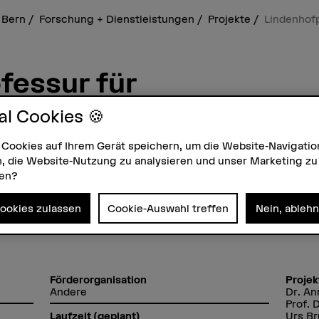
 Bern
Forschung + Dienstleistungen
Projekte
Lindenhofp
fessur für
flege
al Cookies 🍪
ack Position wird die ambulante
 Cookies auf Ihrem Gerät speichern, um die Website-Navigatio
stärkt und interprofessionell
, die Website-Nutzung zu analysieren und unser Marketing zu
zen?
ungslücken in diesem wichtigen
hen.
Cookies zulassen
Cookie-Auswahl treffen
Nein, ableh
Förderorganisation
Projek
Andere
Dr. A
Prof. 
Urs B
Laufzeit (geplant)