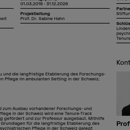
01.03.2018 - 31.12.2026
Partne
Stiftu
Projektleitung
heit
Prof. Dr. Sabine Hahn
Schlü
Linden
psychi
Tenure
Kon
au und die langfristige Etablierung des Forschungs-
en Pflege im ambulanten Setting in der Schweiz.
nd zum Ausbau vorhandener Forschungs- und
flege in der Schweiz wird eine Tenure-Track
ng gefördert und zur Professur ausgebaut. Mithilfe
Prof
 Grundlagen für die langfristige Etablierung des
sychiatrischen Pflege in der Schweiz gelegt