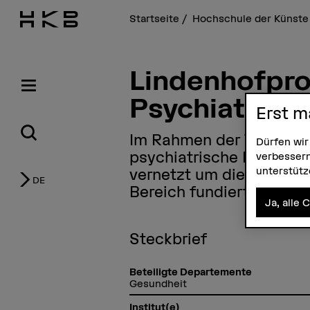
Startseite
Hochschule der Künste
Lindenhofpro
Psychiatriep
Erst m
Im Rahmen der Tenure-Tr
Dürfen wir
psychiatrische Pflege ge
verbessern
unterstüt
vernetzt um die Versorg
DE
Bereich fundiert anzuge
Ja, alle 
Steckbrief
Beteiligte Departemente
Gesundheit
Institut(e)