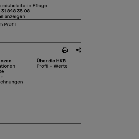
reichsleiterin Pflege
 31 848 35 08
il anzeigen
 Profil
enzen
Über die HKB
ationen
Profil + Werte
te
 +
ichnungen