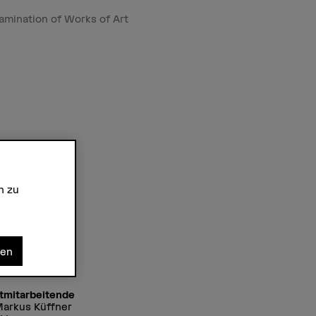
amination of Works of Art
n zu
nen
tmitarbeitende
Markus Küffner