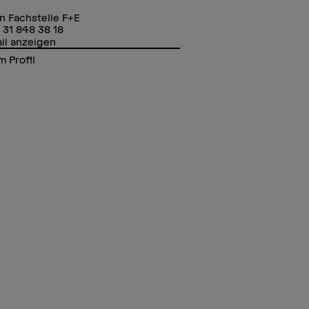
in Fachstelle F+E
 31 848 38 18
il anzeigen
 Profil