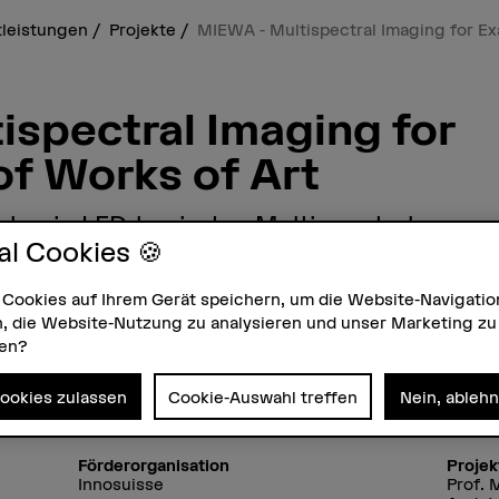
tleistungen
Projekte
MIEWA - Multispectral Imaging for Ex
ispectral Imaging for
of Works of Art
 ab, ein LED-basiertes Multispectral
al Cookies 🍪
erstörungsfreie Klassifizierung der
wendeten Farbmittel und die
 Cookies auf Ihrem Gerät speichern, um die Website-Navigatio
llung von Unterzeichnungen zu
, die Website-Nutzung zu analysieren und unser Marketing zu
zen?
Cookies zulassen
Cookie-Auswahl treffen
Nein, ableh
Förderorganisation
Projek
Innosuisse
Prof. 