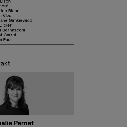
 Lison
André
tien Blanc
n Vizar
iane Gimkiewicz
Didier
l Bernasconi
t Carrel
m Pad
takt
alie Pernet