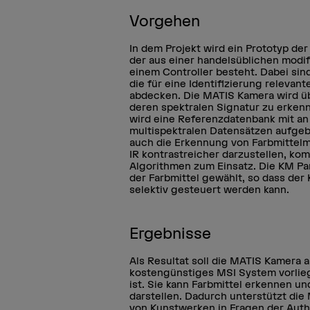
Vorgehen
In dem Projekt wird ein Prototyp de
der aus einer handelsüblichen modif
einem Controller besteht. Dabei sin
die für eine Identifizierung relevant
abdecken. Die MATIS Kamera wird üb
deren spektralen Signatur zu erkenn
wird eine Referenzdatenbank mit an
multispektralen Datensätzen aufgeb
auch die Erkennung von Farbmitte
IR kontrastreicher darzustellen, k
Algorithmen zum Einsatz. Die KM P
der Farbmittel gewählt, so dass de
selektiv gesteuert werden kann.
Ergebnisse
Als Resultat soll die MATIS Kamera 
kostengünstiges MSI System vorliege
ist. Sie kann Farbmittel erkennen u
darstellen. Dadurch unterstützt di
von Kunstwerken in Fragen der Authe