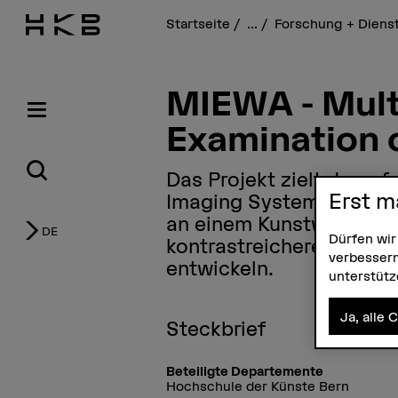
Startseite
...
Forschung + Diens
MIEWA - Mult
Examination 
Das Projekt zielt darauf
Erst m
Imaging System für die z
an einem Kunstwerk ver
DE
Dürfen wir
kontrastreichere Darste
verbessern
entwickeln.
unterstüt
Ja, alle 
Steckbrief
Beteiligte Departemente
Hochschule der Künste Bern