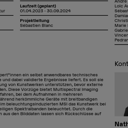
André
Loïc 
Laufzeit (geplant)
Sébas
tur
01.04.2023 - 30.09.2024
Damia
Christ
Projektleitung
Marie 
Sébastien Blanc
Gabrie
Vincen
Pedra
Kon
ert*innen ein selbst anwendbares technisches
e und dabei validierte Ergebnisse liefert. Es soll sie
ärung von Kunstwerken unterstützen, bevor externe
en. Diese Vorzüge bietet Multispectral Imaging
rfahren, bei dem Aufnahmen in mehreren
ährend herkömmliche Geräte mit breitbandigen
beim beleuchtungsinduzierten MSI das Kunstwerk bei
eiligen Spektralbanden beleuchtet. Durch die
on aus den Bilddaten lassen sich Rückschlüsse auf
.
Nath