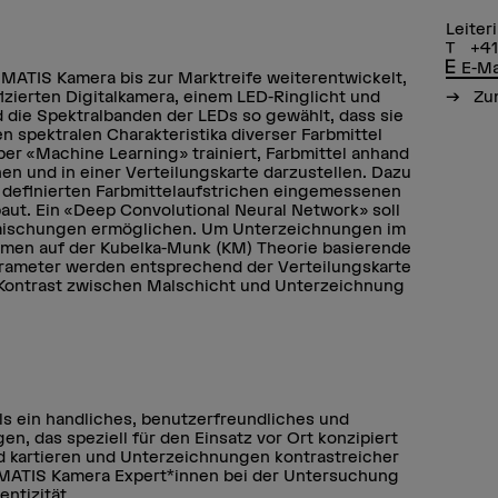
Leiter
+41
E-Ma
r MATIS Kamera bis zur Marktreife weiterentwickelt,
Zum
izierten Digitalkamera, einem LED-Ringlicht und
d die Spektralbanden der LEDs so gewählt, dass sie
en spektralen Charakteristika diverser Farbmittel
er «Machine Learning» trainiert, Farbmittel anhand
en und in einer Verteilungskarte darzustellen. Dazu
 definierten Farbmittelaufstrichen eingemessenen
aut. Ein «Deep Convolutional Neural Network» soll
lmischungen ermöglichen. Um Unterzeichnungen im
ommen auf der Kubelka-Munk (KM) Theorie basierende
arameter werden entsprechend der Verteilungskarte
r Kontrast zwischen Malschicht und Unterzeichnung
als ein handliches, benutzerfreundliches und
n, das speziell für den Einsatz vor Ort konzipiert
nd kartieren und Unterzeichnungen kontrastreicher
e MATIS Kamera Expert*innen bei der Untersuchung
ntizität.