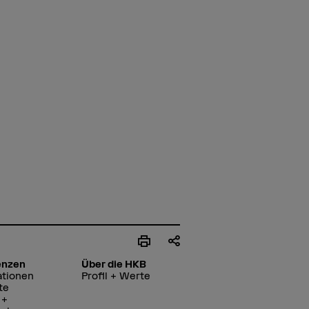
enzen
Über die HKB
ationen
Profil + Werte
te
 +