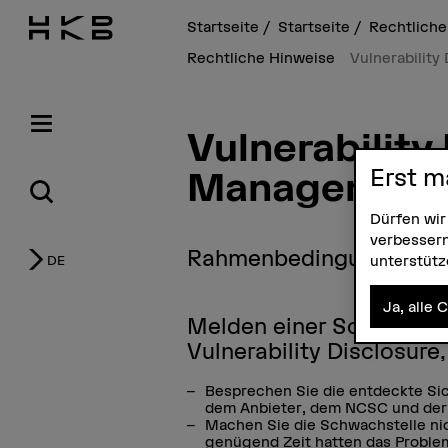
Startseite
Startseite
Rechtlich
Rechtliche Hinweise
Vulnerabilit
Vulnerability
Erst m
Management
Dürfen wir
verbessern
Rahmenbedingungen un
unterstüt
DE
Ja, alle 
Melden einer Schwachst
Vulnerability Disclosure
Besprechen Sie die entdeckte Si
dem Anbieter, dem NCSC und der
Machen Sie die Schwachstelle nic
genügend Zeit hatten das Problem 