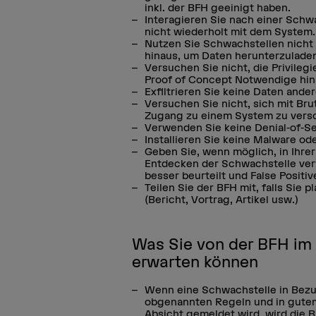
inkl. der BFH geeinigt haben.
Interagieren Sie nach einer Sc
nicht wiederholt mit dem System.
Nutzen Sie Schwachstellen nicht
hinaus, um Daten herunterzuladen
Versuchen Sie nicht, die Privileg
Proof of Concept Notwendige hin
Exfiltrieren Sie keine Daten ande
Versuchen Sie nicht, sich mit Br
Zugang zu einem System zu vers
Verwenden Sie keine Denial-of-Se
Installieren Sie keine Malware ode
Geben Sie, wenn möglich, in Ihre
Entdecken der Schwachstelle ver
besser beurteilt und False Positi
Teilen Sie der BFH mit, falls Sie 
(Bericht, Vortrag, Artikel usw.)
Was Sie von der BFH i
erwarten können
Wenn eine Schwachstelle in Bezu
obgenannten Regeln und in gute
Absicht gemeldet wird, wird die B