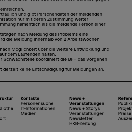
einreichen.
traulich und gibt Personendaten der meldenden
nisation nur mit deren Zustimmung weiter.
timmung namentlich als die meldende Person einer
eitstagen nach Meldung des Problems eine
rd die Meldung innerhalb von 2 Arbeitswochen
 nach Möglichkeit über die weitere Entwicklung und
auf dem Laufenden halten.
der Schwachstelle koordiniert die BFH das Vorgehen
 derzeit keine Entschädigung für Meldungen an.
truktur
Kontakte
News +
Refer
Personensuche
Veranstaltungen
Publik
liothe
IT-Informationen
News + Storys
Projek
Medien
Veranstaltungen
Preise
ort
Newsletter
Ausze
HKB-Zeitung