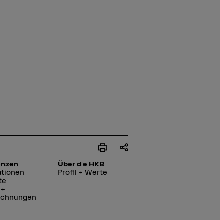
enzen
Über die HKB
ationen
Profil + Werte
te
 +
ichnungen