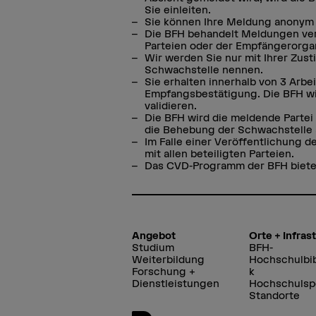
Sie einleiten.
Sie können Ihre Meldung anonym 
Die BFH behandelt Meldungen ver
Parteien oder der Empfängerorga
Wir werden Sie nur mit Ihrer Zus
Schwachstelle nennen.
Sie erhalten innerhalb von 3 Arb
Empfangsbestätigung. Die BFH wi
validieren.
Die BFH wird die meldende Partei
die Behebung der Schwachstelle 
Im Falle einer Veröffentlichung 
mit allen beteiligten Parteien.
Das CVD-Programm der BFH bietet
Angebot
Orte + Infras
Studium
BFH-
Weiterbildung
Hochschulbib
Forschung +
k
Dienstleistungen
Hochschulsp
Standorte