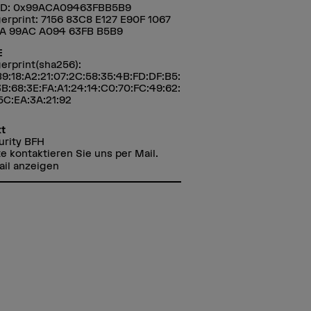
ID: 0x99ACA09463FBB5B9
gerprint: 7156 83C8 E127 E90F 1067
A 99AC A094 63FB B5B9
E
erprint(sha256):
B9:18:A2:21:07:2C:58:35:4B:FD:DF:B5:
3B:68:3E:FA:A1:24:14:C0:70:FC:49:62:
5C:EA:3A:21:92
t
urity BFH
te kontaktieren Sie uns per Mail.
ail anzeigen