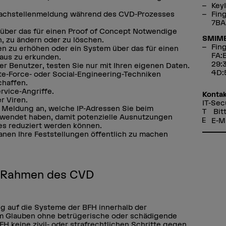
Key
Fin
hwachstellenmeldung während des CVD-Prozesses
7BA
 über das für einen Proof of Concept Notwendige
SMIM
, zu ändern oder zu löschen.
Fing
ien zu erhöhen oder ein System über das für einen
FA:
aus zu erkunden.
29:
rer Benutzer, testen Sie nur mit Ihren eigenen Daten.
4D:
ute-Force- oder Social-Engineering-Techniken
chaffen.
rvice-Angriffe.
Kontak
r Viren.
IT-Sec
r Meldung an, welche IP-Adressen Sie beim
Bit
wendet haben, damit potenzielle Ausnutzungen
E-M
ves reduziert werden können.
planen Ihre Feststellungen öffentlich zu machen
m Rahmen des CVD
g auf die Systeme der BFH innerhalb der
m Glauben ohne betrügerische oder schädigende
FH keine zivil- oder strafrechtlichen Schritte gegen