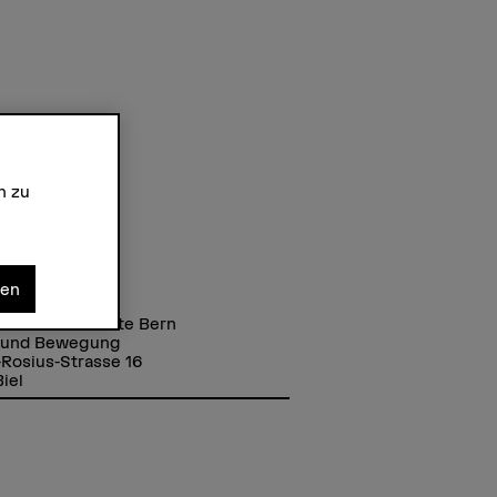
n zu
nen
se
chule der Künste Bern
 und Bewegung
Rosius-Strasse 16
iel