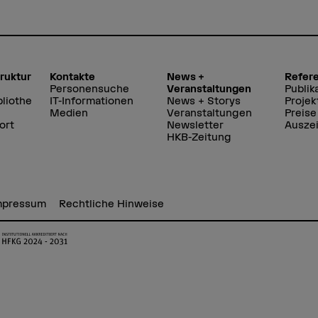
truktur
Kontakte
News +
Refer
Personensuche
Veranstaltungen
Publik
liothe
IT-Informationen
News + Storys
Projek
Medien
Veranstaltungen
Preise
ort
Newsletter
Ausze
HKB-Zeitung
mpressum
Rechtliche Hinweise