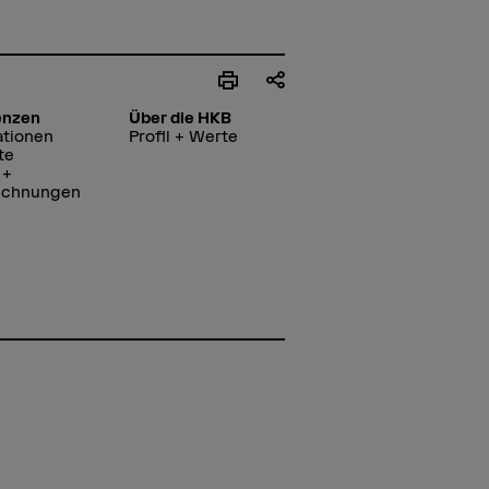
enzen
Über die HKB
ationen
Profil + Werte
te
 +
ichnungen