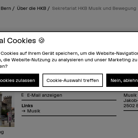
 Bern
Über die HKB
Sekretariat HKB Musik und Bewegung
HKB Musik und
al Cookies 🍪
 Cookies auf Ihrem Gerät speichern, um die Website-Navigatio
, die Website-Nutzung zu analysieren und unser Marketing zu
zen?
Cookies zulassen
Cookie-Auswahl treffen
Nein, ableh
Kontakt
Adres
+41 31 848 49 69
Hochs
E-Mail anzeigen
Musik
Jakob-
2502 B
Links
Musik
ng