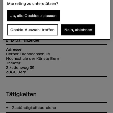
Marketing zu unterstützen?
Wolfram Heberle
Ja, alle Cookies zulassen
Fachbereichsleiter Theater
Cookie-Auswahl treffen
Nein, ablehnen
Kontakt
+41 31 848 49 93
E-Mail anzeigen
Adresse
Berner Fachhochschule
Hochschule der Künste Bern
Theater
Zikadenweg 35
3006 Bern
Tätigkeiten
Zuständigkeitsbereiche