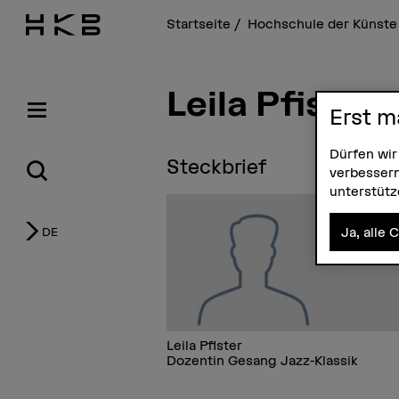
Startseite
Hochschule der Künste
Leila Pfister
Erst m
Dürfen wir
Steckbrief
verbessern
unterstüt
Ja, alle 
DE
Leila Pfister
Dozentin Gesang Jazz-Klassik