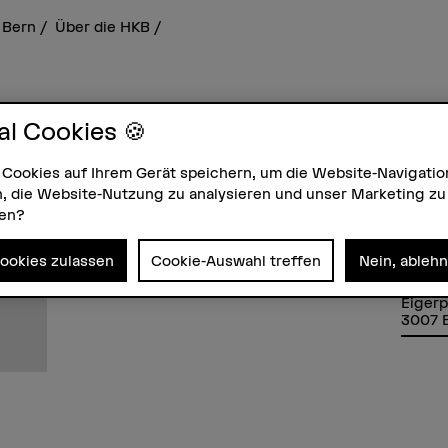
 Bern
Über die HKB
al Cookies 🍪
 Cookies auf Ihrem Gerät speichern, um die Website-Navigatio
, die Website-Nutzung zu analysieren und unser Marketing zu
zen?
Kontakt
Adres
+41 31 848 66 84
Berne
Cookies zulassen
Cookie-Auswahl treffen
Nein, ableh
E-Mail anzeigen
Hochs
Musik
Eigerp
3007 