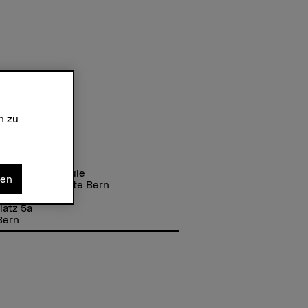
n zu
se
r Fachhochschule
nen
chule der Künste Bern
latz 5a
Bern