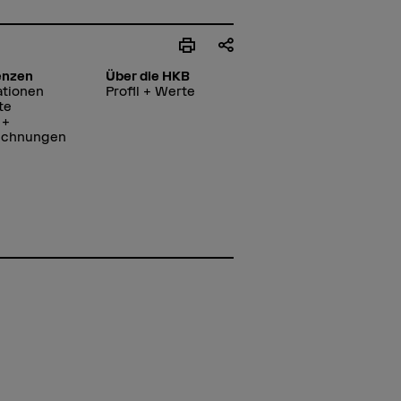
enzen
Über die HKB
ationen
Profil + Werte
te
 +
ichnungen