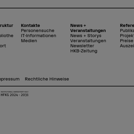
truktur
Kontakte
News +
Refer
Personensuche
Veranstaltungen
Publik
liothe
IT-Informationen
News + Storys
Projek
Medien
Veranstaltungen
Preise
ort
Newsletter
Ausze
HKB-Zeitung
mpressum
Rechtliche Hinweise