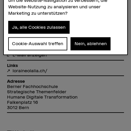
um die Website-Navigation zu verbessern, die
Website-Nutzung zu analysieren und unser
Marketing zu unterstützen?
Loraine Olalia
Wissenschaftliche Mitarbeiterin
Ja, alle Cookies zulassen
Cookie-Auswahl treffen
Nein, ablehnen
Kontakt
+41 31 848 55 60
E-Mail anzeigen
Links
loraineolalia.ch/
Adresse
Berner Fachhochschule
Strategische Themenfelder
Humane Digitale Transformation
Falkenplatz 16
3012 Bern